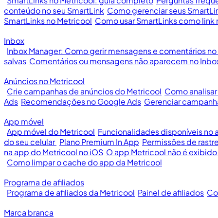
SmartLinks no Metricool: guia completo
Perguntas freque
conteúdo no seu SmartLink
Como gerenciar seus SmartLin
SmartLinks no Metricool
Como usar SmartLinks como link n
Inbox
Inbox Manager: Como gerir mensagens e comentários no 
salvas
Comentários ou mensagens não aparecem no Inbo
Anúncios no Metricool
Crie campanhas de anúncios do Metricool
Como analisar
Ads
Recomendações no Google Ads
Gerenciar campanh
App móvel
App móvel do Metricool
Funcionalidades disponíveis no
do seu celular
Plano Premium In App
Permissões de rastr
na app do Metricool no iOS
O app Metricool não é exibido
Como limpar o cache do app da Metricool
Programa de afiliados
Programa de afiliados da Metricool
Painel de afiliados
Com
Marca branca