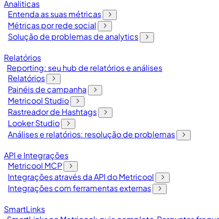
Analiticas
Entenda as suas métricas
Métricas por rede social
Solução de problemas de analytics
Relatórios
Reporting: seu hub de relatórios e análises
Relatórios
Painéis de campanha
Metricool Studio
Rastreador de Hashtags
Looker Studio
Análises e relatórios: resolução de problemas
API e Integrações
Metricool MCP
Integrações através da API do Metricool
Integrações com ferramentas externas
SmartLinks