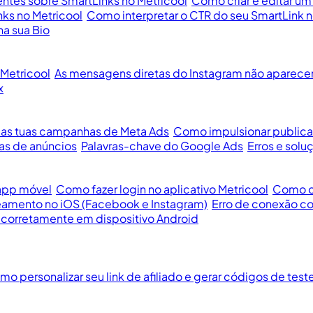
ntes sobre SmartLinks no Metricool
Como criar e editar um
ks no Metricool
Como interpretar o CTR do seu SmartLink n
a sua Bio
Metricool
As mensagens diretas do Instagram não aparece
x
 as tuas campanhas de Meta Ads
Como impulsionar public
as de anúncios
Palavras-chave do Google Ads
Erros e sol
 app móvel
Como fazer login no aplicativo Metricool
Como co
eamento no iOS (Facebook e Instagram)
Erro de conexão co
 corretamente em dispositivo Android
o personalizar seu link de afiliado e gerar códigos de test