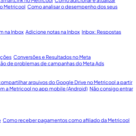
 SmartLink no Metricool
Como adicionar e atualizar
o Metricool
Como analisar o desempenho dos seus
m na Inbox
Adicione notas na Inbox
Inbox: Respostas
ações
Conversões e Resultados no Meta
ução de problemas de campanhas do Meta Ads
mpartilhar arquivos do Google Drive no Metricool a partir
m a Metricool no app mobile (Android)
Não consigo entrar
e
Como receber pagamentos como afiliado da Metricool