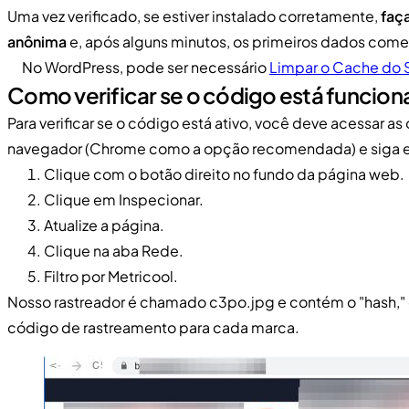
Uma vez verificado, se estiver instalado corretamente,
faça
anônima
e, após alguns minutos, os primeiros dados come
No WordPress, pode ser necessário
Limpar o Cache do S
Como verificar se o código está funcio
Para verificar se o código está ativo, você deve acessar a
navegador (Chrome como a opção recomendada) e siga e
Clique com o botão direito no fundo da página web.
Clique em Inspecionar.
Atualize a página.
Clique na aba Rede.
Filtro por Metricool.
Nosso rastreador é chamado c3po.jpg e contém o "hash,"
código de rastreamento para cada marca.