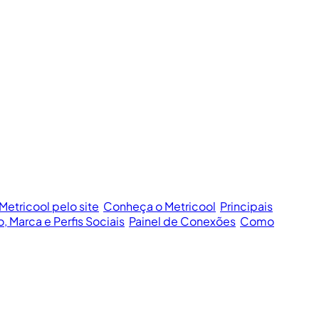
Metricool pelo site
Conheça o Metricool
Principais
o, Marca e Perfis Sociais
Painel de Conexões
Como