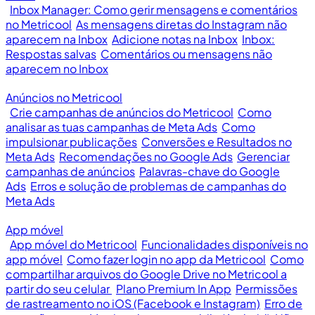
Inbox Manager: Como gerir mensagens e comentários
no Metricool
As mensagens diretas do Instagram não
aparecem na Inbox
Adicione notas na Inbox
Inbox:
Respostas salvas
Comentários ou mensagens não
aparecem no Inbox
Anúncios no Metricool
Crie campanhas de anúncios do Metricool
Como
analisar as tuas campanhas de Meta Ads
Como
impulsionar publicações
Conversões e Resultados no
Meta Ads
Recomendações no Google Ads
Gerenciar
campanhas de anúncios
Palavras-chave do Google
Ads
Erros e solução de problemas de campanhas do
Meta Ads
App móvel
App móvel do Metricool
Funcionalidades disponíveis no
app móvel
Como fazer login no app da Metricool
Como
compartilhar arquivos do Google Drive no Metricool a
partir do seu celular
Plano Premium In App
Permissões
de rastreamento no iOS (Facebook e Instagram)
Erro de