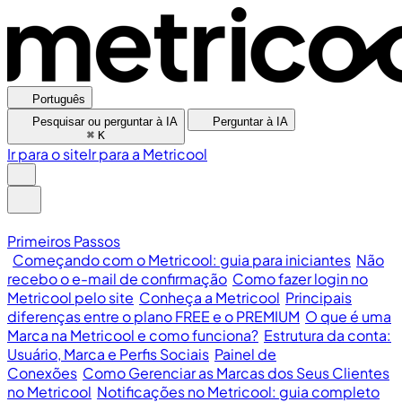
Português
Pesquisar ou perguntar à IA
Perguntar à IA
⌘
K
Ir para o site
Ir para a Metricool
Primeiros Passos
Começando com o Metricool: guia para iniciantes
Não
recebo o e-mail de confirmação
Como fazer login no
Metricool pelo site
Conheça a Metricool
Principais
diferenças entre o plano FREE e o PREMIUM
O que é uma
Marca na Metricool e como funciona?
Estrutura da conta:
Usuário, Marca e Perfis Sociais
Painel de
Conexões
Como Gerenciar as Marcas dos Seus Clientes
no Metricool
Notificações no Metricool: guia completo