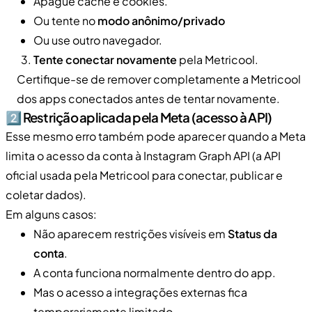
Apague cache e cookies.
Ou tente no
modo anônimo/privado
Ou use outro navegador.
Tente conectar novamente
pela Metricool.
Certifique-se de remover completamente a Metricool
dos apps conectados antes de tentar novamente.
2️⃣ Restrição aplicada pela Meta (acesso à API)
Esse mesmo erro também pode aparecer quando a Meta
limita o acesso da conta à Instagram Graph API (a API
oficial usada pela Metricool para conectar, publicar e
coletar dados).
Em alguns casos:
Não aparecem restrições visíveis em
Status da
conta
.
A conta funciona normalmente dentro do app.
Mas o acesso a integrações externas fica
temporariamente limitado.