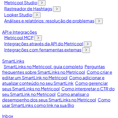
Metricool Studio
Rastreador de Hashtags
Looker Studio
Análises e relatórios: resolução de problemas
API e Integrações
Metricool MCP
Integrações através da API do Metricool
Integrações com ferramentas externas
SmartLinks
SmartLinks no Metricool: guia completo
Perguntas
frequentes sobre SmartLinks no Metricool
Como criar e
editar um SmartLink no Metricool
Como adicionar e
atualizar conteúdo no seu SmartLink
Como gerenciar
seus SmartLinks no Metricool
Como interpretar o CTR do
seu SmartLink no Metricool
Como analisar o
desempenho dos seus SmartLinks no Metricool
Como
usar SmartLinks como link na sua Bio
Inbox