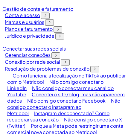
Gestão de conta e faturamento
Conta e acesso
Marcas e usuários
Planos e faturamento
Jurídico e privacidade
Conectar suas redes sociais
Gerenciar conexões
Conexão por rede social
Resolução de problemas de conexão
Como funciona a localização no TikTok ao publicar
com o Metricool
Não consigo conectar o
LinkedIn
Não consigo conectar meu canal do
YouTube
Conectei o site/blog, mas não aparecem
dados
Não consigo conectar o Facebook
Não
consigo conectar o Instagram ao
Metricool
Instagram desconectado? Como
recuperar sua conexão
Não consigo conectar o X
(Twitter)
Por que a Meta pode restringir uma conta
comercial nova conectada ao Metricool