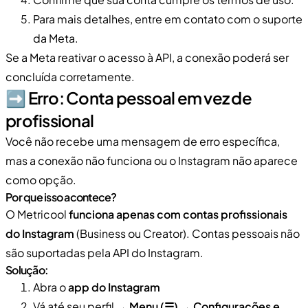
Para mais detalhes, entre em contato com o suporte
da Meta.
Se a Meta reativar o acesso à API, a conexão poderá ser
concluída corretamente.
➡️ Erro: Conta pessoal em vez de
profissional
Você não recebe uma mensagem de erro específica,
mas a conexão não funciona ou o Instagram não aparece
como opção.
Por que isso acontece?
O Metricool
funciona apenas com contas profissionais
do Instagram
(Business ou Creator). Contas pessoais não
são suportadas pela API do Instagram.
Solução:
Abra o
app do Instagram
Vá até seu perfil →
Menu (☰)
→
Configurações e