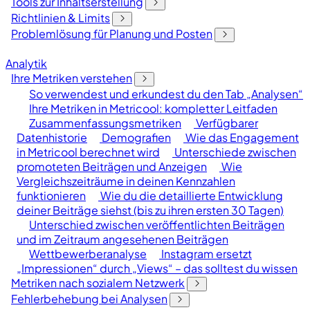
Tools zur Inhaltserstellung
Richtlinien & Limits
Problemlösung für Planung und Posten
Analytik
Ihre Metriken verstehen
So verwendest und erkundest du den Tab „Analysen“
Ihre Metriken in Metricool: kompletter Leitfaden
Zusammenfassungsmetriken
Verfügbarer
Datenhistorie
Demografien
Wie das Engagement
in Metricool berechnet wird
Unterschiede zwischen
promoteten Beiträgen und Anzeigen
Wie
Vergleichszeiträume in deinen Kennzahlen
funktionieren
Wie du die detaillierte Entwicklung
deiner Beiträge siehst (bis zu ihren ersten 30 Tagen)
Unterschied zwischen veröffentlichten Beiträgen
und im Zeitraum angesehenen Beiträgen
Wettbewerberanalyse
Instagram ersetzt
„Impressionen“ durch „Views“ – das solltest du wissen
Metriken nach sozialem Netzwerk
Fehlerbehebung bei Analysen