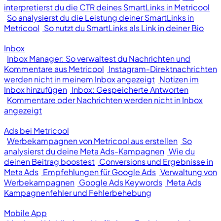
interpretierst du die CTR deines SmartLinks in Metricool
So analysierst du die Leistung deiner SmartLinks in
Metricool
So nutzt du SmartLinks als Link in deiner Bio
Inbox
Inbox Manager: So verwaltest du Nachrichten und
Kommentare aus Metricool
Instagram-Direktnachrichten
werden nicht in meinem Inbox angezeigt
Notizen im
Inbox hinzufügen
Inbox: Gespeicherte Antworten
Kommentare oder Nachrichten werden nicht in Inbox
angezeigt
Ads bei Metricool
Werbekampagnen von Metricool aus erstellen
So
analysierst du deine Meta Ads-Kampagnen
Wie du
deinen Beitrag boostest
Conversions und Ergebnisse in
Meta Ads
Empfehlungen für Google Ads
Verwaltung von
Werbekampagnen
Google Ads Keywords
Meta Ads
Kampagnenfehler und Fehlerbehebung
Mobile App