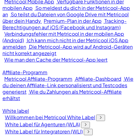
Metricool Mobile App
Verfügbare Funktionen in der
mobilen App
So meldest du dich in der Metricool-App
an
So teilst du Dateien von Google Drive mit Metricool
über dein Handy
Premium-Plan in der App
Tracking-
Berechtigungen auf iOS (Facebook und Instagram)
Verbindungsfehler mit Metricool in der mobilen App
(Android)
Ich kann mich nicht in der Metricool iOS App
anmelden
Die Metricool-App wird auf Android-Geräten
nicht korrekt angezeigt
Wie man den Cache der Metricool-App leert
Affiliate-Programm
Metricool Affiliate-Programm
Affiliate-Dashboard
Wie
du deinen Affiliate-Link personalisierst und Testcodes
generierst
Wie du Zahlungen als Metricool-Affiliate
erhältst
White label
Willkommen bei Metricool White Label
White Label für Agenturen (WLA)
White Label für Integratoren (WLI)