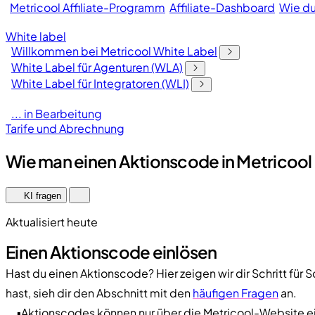
Metricool Affiliate-Programm
Affiliate-Dashboard
Wie du
White label
Willkommen bei Metricool White Label
White Label für Agenturen (WLA)
White Label für Integratoren (WLI)
... in Bearbeitung
Tarife und Abrechnung
Wie man einen Aktionscode in Metricool 
KI fragen
Aktualisiert heute
Einen Aktionscode einlösen
Hast du einen Aktionscode? Hier zeigen wir dir Schritt für S
hast, sieh dir den Abschnitt mit den
häufigen Fragen
an.
▪️Aktionscodes können nur über die Metricool-Website 