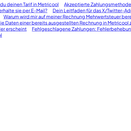
du deinen Tarif in Metricool
Akzeptierte Zahlungsmethoden
halte sie per E-Mail?
Dein Leitfaden für das X/Twitter-A
Warum wird mir auf meiner Rechnung Mehrwertsteuer ber
die Daten einer bereits ausgestellten Rechnung in Metricool 
er erscheint
Fehlgeschlagene Zahlungen: Fehlerbehebu
l