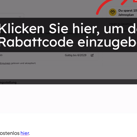
kostenlos
hier
.