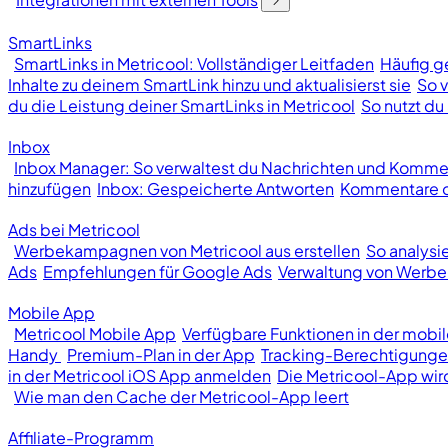
SmartLinks
SmartLinks in Metricool: Vollständiger Leitfaden
Häufig ge
Inhalte zu deinem SmartLink hinzu und aktualisierst sie
So v
du die Leistung deiner SmartLinks in Metricool
So nutzt du 
Inbox
Inbox Manager: So verwaltest du Nachrichten und Kommen
hinzufügen
Inbox: Gespeicherte Antworten
Kommentare od
Ads bei Metricool
Werbekampagnen von Metricool aus erstellen
So analys
Ads
Empfehlungen für Google Ads
Verwaltung von Wer
Mobile App
Metricool Mobile App
Verfügbare Funktionen in der mobi
Handy
Premium-Plan in der App
Tracking-Berechtigunge
in der Metricool iOS App anmelden
Die Metricool-App wir
Wie man den Cache der Metricool-App leert
Affiliate-Programm