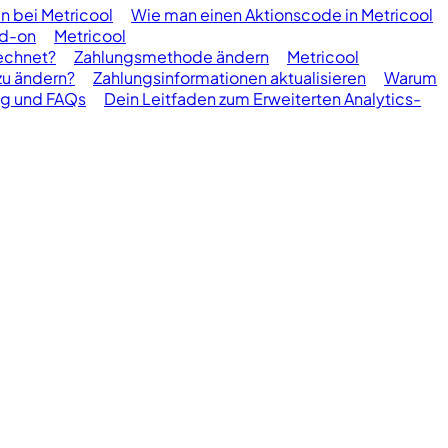
 bei Metricool
Wie man einen Aktionscode in Metricool
dd-on
Metricool
echnet?
Zahlungsmethode ändern
Metricool
zu ändern?
Zahlungsinformationen aktualisieren
Warum
ng und FAQs
Dein Leitfaden zum Erweiterten Analytics-