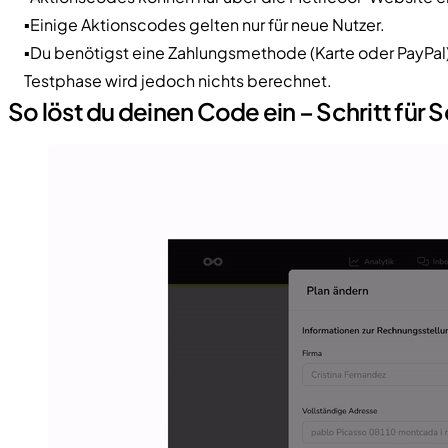
▪️Einige Aktionscodes gelten nur für neue Nutzer.
▪️Du benötigst eine Zahlungsmethode (Karte oder PayPal
Testphase wird jedoch nichts berechnet.
So löst du deinen Code ein – Schritt für S