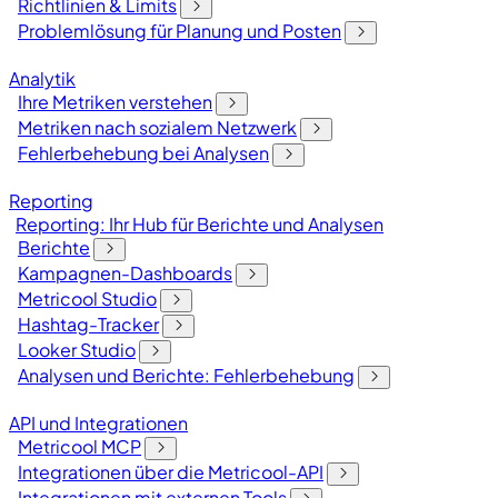
Richtlinien & Limits
Problemlösung für Planung und Posten
Analytik
Ihre Metriken verstehen
Metriken nach sozialem Netzwerk
Fehlerbehebung bei Analysen
Reporting
Reporting: Ihr Hub für Berichte und Analysen
Berichte
Kampagnen-Dashboards
Metricool Studio
Hashtag-Tracker
Looker Studio
Analysen und Berichte: Fehlerbehebung
API und Integrationen
Metricool MCP
Integrationen über die Metricool-API
Integrationen mit externen Tools