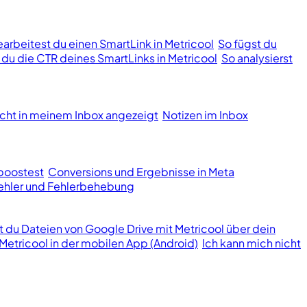
earbeitest du einen SmartLink in Metricool
So fügst du
t du die CTR deines SmartLinks in Metricool
So analysierst
cht in meinem Inbox angezeigt
Notizen im Inbox
boostest
Conversions und Ergebnisse in Meta
hler und Fehlerbehebung
st du Dateien von Google Drive mit Metricool über dein
Metricool in der mobilen App (Android)
Ich kann mich nicht