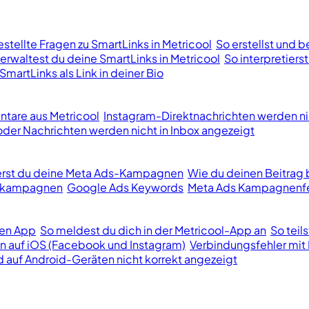
stellte Fragen zu SmartLinks in Metricool
So erstellst und b
erwaltest du deine SmartLinks in Metricool
So interpretiers
SmartLinks als Link in deiner Bio
tare aus Metricool
Instagram-Direktnachrichten werden ni
er Nachrichten werden nicht in Inbox angezeigt
ierst du deine Meta Ads-Kampagnen
Wie du deinen Beitrag 
bekampagnen
Google Ads Keywords
Meta Ads Kampagnenfe
len App
So meldest du dich in der Metricool-App an
So teil
n auf iOS (Facebook und Instagram)
Verbindungsfehler mit 
d auf Android-Geräten nicht korrekt angezeigt