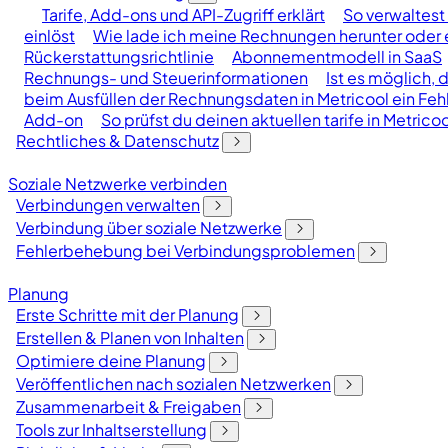
Tarife, Add-ons und API-Zugriff erklärt
So verwaltest 
einlöst
Wie lade ich meine Rechnungen herunter oder er
Rückerstattungsrichtlinie
Abonnementmodell in SaaS
Rechnungs- und Steuerinformationen
Ist es möglich, 
beim Ausfüllen der Rechnungsdaten in Metricool ein Fehl
Add-on
So prüfst du deinen aktuellen tarife in Metricoo
Rechtliches & Datenschutz
Soziale Netzwerke verbinden
Verbindungen verwalten
Verbindung über soziale Netzwerke
Fehlerbehebung bei Verbindungsproblemen
Planung
Erste Schritte mit der Planung
Erstellen & Planen von Inhalten
Optimiere deine Planung
Veröffentlichen nach sozialen Netzwerken
Zusammenarbeit & Freigaben
Tools zur Inhaltserstellung