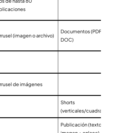
los de hasta 80
300
blicaciones
Documentos (PDF, PPT,
rusel (imagen o archivo)
3,0
DOC)
500
2,00
rrusel de imágenes
2,20
Shorts
500
(verticales/cuadrados)
Publicación (texto +
1,50
imagen + enlace)