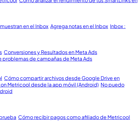
etricool
Cómo analizar el rendimiento de tus SmartLinks en
muestran en el Inbox
Agrega notas en el Inbox
Inbox :
s
Conversiones y Resultados en Meta Ads
 de problemas de campañas de Meta Ads
l
Cómo compartir archivos desde Google Drive en
con Metricool desde la app móvil (Android)
No puedo
ndroid
 prueba
Cómo recibir pagos como afiliado de Metricool