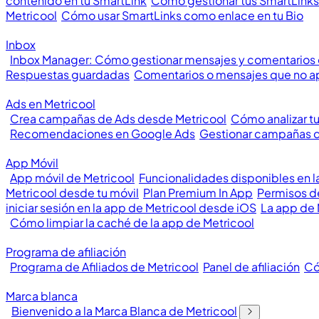
contenido en tu SmartLink
Cómo gestionar tus SmartLinks
Metricool
Cómo usar SmartLinks como enlace en tu Bio
Inbox
Inbox Manager: Cómo gestionar mensajes y comentarios
Respuestas guardadas
Comentarios o mensajes que no a
Ads en Metricool
Crea campañas de Ads desde Metricool
Cómo analizar t
Recomendaciones en Google Ads
Gestionar campañas 
App Móvil
App móvil de Metricool
Funcionalidades disponibles en l
Metricool desde tu móvil
Plan Premium In App
Permisos de
iniciar sesión en la app de Metricool desde iOS
La app de 
Cómo limpiar la caché de la app de Metricool
Programa de afiliación
Programa de Afiliados de Metricool
Panel de afiliación
Có
Marca blanca
Bienvenido a la Marca Blanca de Metricool