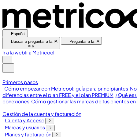
Español
Buscar o preguntar a la IA
Preguntar a la IA
⌘
K
Ir a la web
Ir a Metricool
Primeros pasos
Cómo empezar con Metricool: guía para principiantes
No
diferencias entre el plan FREE y el plan PREMIUM
¿Qué es u
conexiones
Cómo gestionar las marcas de tus clientes en
Gestión de la cuenta y facturación
Cuenta y Acceso
Marcas y usuarios
Planes y facturación