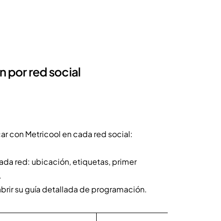
 por red social
r con Metricool en cada red social:
ada red: ubicación, etiquetas, primer
.
abrir su guía detallada de programación.