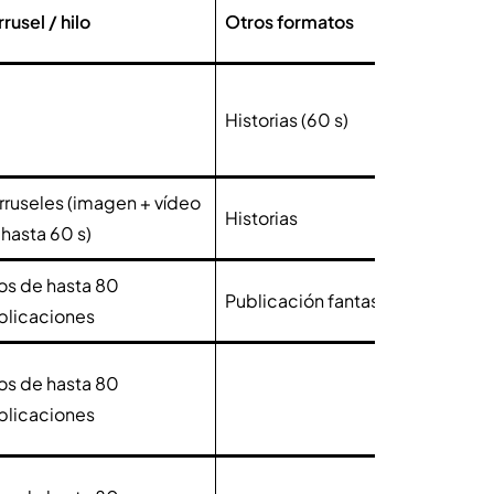
rusel / hilo
Otros formatos
Lími
Historias (60 s)
16,1
rruseles (imagen + vídeo
Historias
2,2
hasta 60 s)
los de hasta 80
Publicación fantasma
500
blicaciones
los de hasta 80
280 
blicaciones
Prem