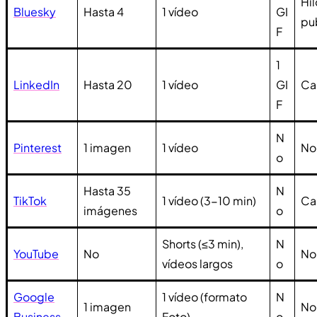
Hi
Bluesky
Hasta 4
1 vídeo
GI
pu
F
1
LinkedIn
Hasta 20
1 vídeo
GI
Car
F
N
Pinterest
1 imagen
1 vídeo
No
o
Hasta 35
N
TikTok
1 vídeo (3-10 min)
Ca
imágenes
o
Shorts (≤3 min),
N
YouTube
No
No
vídeos largos
o
Google
1 vídeo (formato
N
1 imagen
No
Business
Foto)
o