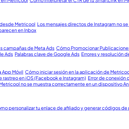
 en Metricool
Cómo interpretar el CTR de tu SmartLink en M
 desde Metricool
Los mensajes directos de Instagram no se 
parecen en Inbox
us campañas de Meta Ads
Cómo Promocionar Publicacione
de Ads
Palabras clave de Google Ads
Errores y resolución
a App Móvil
Cómo iniciar sesión en la aplicación de Metricoo
 rastreo en iOS (Facebook e Instagram)
Error de conexión 
Metricool no se muestra correctamente en un dispositivo A
mo personalizar tu enlace de afiliado y generar códigos de