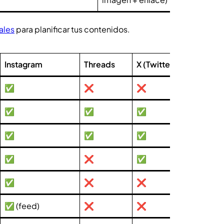
ales
para planificar tus contenidos.
Instagram
Threads
X (Twitter)
Blues
✅
❌
❌
❌
✅
✅
✅
✅
✅
✅
✅
✅
✅
❌
✅
❌
✅
❌
❌
❌
✅ (feed)
❌
❌
❌