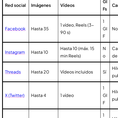
GI
Red social
Imágenes
Vídeos
Car
Fs
1
1 vídeo, Reels (3-
Facebook
Hasta 35
GI
No
90 s)
F
Hasta 10 (máx. 15
N
Ca
Instagram
Hasta 10
min Reels)
o
de 
Hi
Threads
Hasta 20
Vídeos incluidos
Sí
pu
1
Hi
X (Twitter)
Hasta 4
1 vídeo
GI
pu
F
1