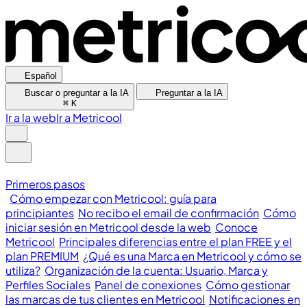
Español
Buscar o preguntar a la IA
Preguntar a la IA
⌘
K
Ir a la web
Ir a Metricool
Primeros pasos
Cómo empezar con Metricool: guía para
principiantes
No recibo el email de confirmación
Cómo
iniciar sesión en Metricool desde la web
Conoce
Metricool
Principales diferencias entre el plan FREE y el
plan PREMIUM
¿Qué es una Marca en Metricool y cómo se
utiliza?
Organización de la cuenta: Usuario, Marca y
Perfiles Sociales
Panel de conexiones
Cómo gestionar
las marcas de tus clientes en Metricool
Notificaciones en