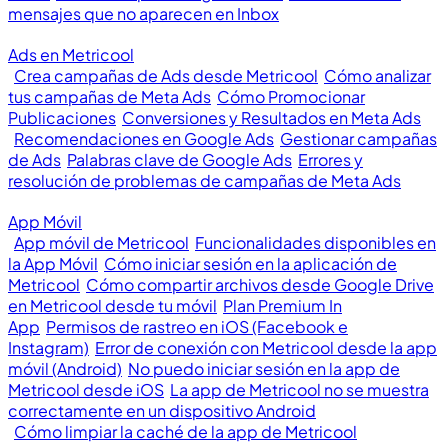
mensajes que no aparecen en Inbox
Ads en Metricool
Crea campañas de Ads desde Metricool
Cómo analizar
tus campañas de Meta Ads
Cómo Promocionar
Publicaciones
Conversiones y Resultados en Meta Ads
Recomendaciones en Google Ads
Gestionar campañas
de Ads
Palabras clave de Google Ads
Errores y
resolución de problemas de campañas de Meta Ads
App Móvil
App móvil de Metricool
Funcionalidades disponibles en
la App Móvil
Cómo iniciar sesión en la aplicación de
Metricool
Cómo compartir archivos desde Google Drive
en Metricool desde tu móvil
Plan Premium In
App
Permisos de rastreo en iOS (Facebook e
Instagram)
Error de conexión con Metricool desde la app
móvil (Android)
No puedo iniciar sesión en la app de
Metricool desde iOS
La app de Metricool no se muestra
correctamente en un dispositivo Android
Cómo limpiar la caché de la app de Metricool