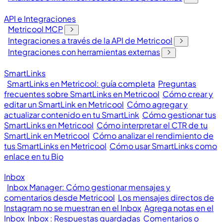
API e Integraciones
Metricool MCP
Integraciones a través de la API de Metricool
Integraciones con herramientas externas
SmartLinks
SmartLinks en Metricool: guía completa
Preguntas
frecuentes sobre SmartLinks en Metricool
Cómo crear y
editar un SmartLink en Metricool
Cómo agregar y
actualizar contenido en tu SmartLink
Cómo gestionar tus
SmartLinks en Metricool
Cómo interpretar el CTR de tu
SmartLink en Metricool
Cómo analizar el rendimiento de
tus SmartLinks en Metricool
Cómo usar SmartLinks como
enlace en tu Bio
Inbox
Inbox Manager: Cómo gestionar mensajes y
comentarios desde Metricool
Los mensajes directos de
Instagram no se muestran en el Inbox
Agrega notas en el
Inbox
Inbox : Respuestas guardadas
Comentarios o