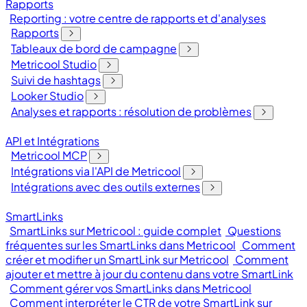
Rapports
Reporting : votre centre de rapports et d'analyses
Rapports
Tableaux de bord de campagne
Metricool Studio
Suivi de hashtags
Looker Studio
Analyses et rapports : résolution de problèmes
API et Intégrations
Metricool MCP
Intégrations via l'API de Metricool
Intégrations avec des outils externes
SmartLinks
SmartLinks sur Metricool : guide complet
Questions
fréquentes sur les SmartLinks dans Metricool
Comment
créer et modifier un SmartLink sur Metricool
Comment
ajouter et mettre à jour du contenu dans votre SmartLink
Comment gérer vos SmartLinks dans Metricool
Comment interpréter le CTR de votre SmartLink sur