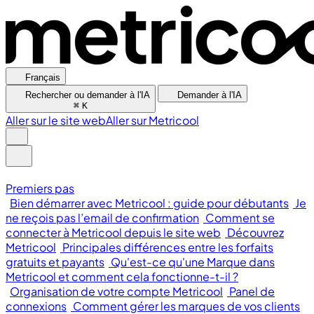
Français
Rechercher ou demander à l'IA
Demander à l'IA
⌘
K
Aller sur le site web
Aller sur Metricool
Premiers pas
Bien démarrer avec Metricool : guide pour débutants
Je
ne reçois pas l’email de confirmation
Comment se
connecter à Metricool depuis le site web
Découvrez
Metricool
Principales différences entre les forfaits
gratuits et payants
Qu'est-ce qu'une Marque dans
Metricool et comment cela fonctionne-t-il ?
Organisation de votre compte Metricool
Panel de
connexions
Comment gérer les marques de vos clients