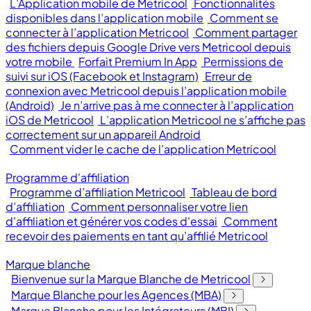
L’Application mobile de Metricool
Fonctionnalités
disponibles dans l’application mobile
Comment se
connecter à l’application Metricool
Comment partager
des fichiers depuis Google Drive vers Metricool depuis
votre mobile
Forfait Premium In App
Permissions de
suivi sur iOS (Facebook et Instagram)
Erreur de
connexion avec Metricool depuis l’application mobile
(Android)
Je n’arrive pas à me connecter à l’application
iOS de Metricool
L’application Metricool ne s’affiche pas
correctement sur un appareil Android
Comment vider le cache de l’application Metricool
Programme d'affiliation
Programme d’affiliation Metricool
Tableau de bord
d’affiliation
Comment personnaliser votre lien
d'affiliation et générer vos codes d'essai
Comment
recevoir des paiements en tant qu’affilié Metricool
Marque blanche
Bienvenue sur la Marque Blanche de Metricool
Marque Blanche pour les Agences (MBA)
Marque Blanche pour les Intégrateurs (MBI)