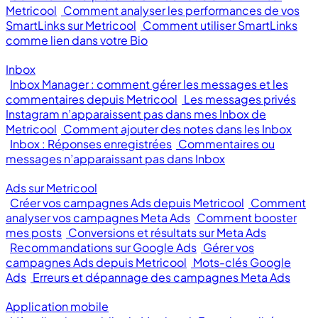
Metricool
Comment analyser les performances de vos
SmartLinks sur Metricool
Comment utiliser SmartLinks
comme lien dans votre Bio
Inbox
Inbox Manager : comment gérer les messages et les
commentaires depuis Metricool
Les messages privés
Instagram n’apparaissent pas dans mes Inbox de
Metricool
Comment ajouter des notes dans les Inbox
Inbox : Réponses enregistrées
Commentaires ou
messages n’apparaissant pas dans Inbox
Ads sur Metricool
Créer vos campagnes Ads depuis Metricool
Comment
analyser vos campagnes Meta Ads
Comment booster
mes posts
Conversions et résultats sur Meta Ads
Recommandations sur Google Ads
Gérer vos
campagnes Ads depuis Metricool
Mots-clés Google
Ads
Erreurs et dépannage des campagnes Meta Ads
Application mobile