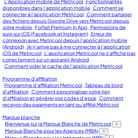
L’Application mobile de Metricool
Fonctionnalités
disponibles dans l’application mobile
Comment se
connecter à l’application Metricool
Comment partager
des fichiers depuis Google Drive vers Metricool depuis
votre mobile
Forfait Premium In App
Permissions de
suivi sur iOS (Facebook et Instagram)
Erreur de
connexion avec Metricool depuis l’application mobile
(Android)
Je n’arrive pas à me connecter à l’application
iOS de Metricool
L’application Metricool ne s’affiche pas
correctement sur un appareil Android
Comment vider le cache de l’application Metricool
Programme d'affiliation
Programme d’affiliation Metricool
Tableau de bord
d’affiliation
Comment personnaliser votre lien
d'affiliation et générer vos codes d'essai
Comment
recevoir des paiements en tant qu’affilié Metricool
Marque blanche
Bienvenue sur la Marque Blanche de Metricool
Marque Blanche pour les Agences (MBA)
Marque Blanche pour les Intégrateurs (MBI)