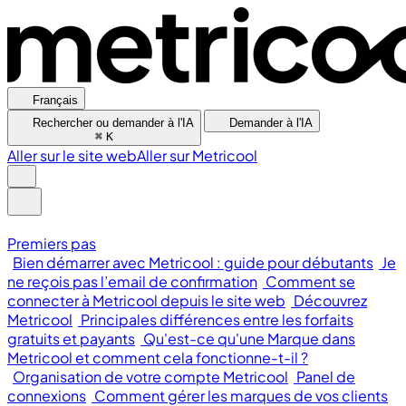
Français
Rechercher ou demander à l'IA
Demander à l'IA
⌘
K
Aller sur le site web
Aller sur Metricool
Premiers pas
Bien démarrer avec Metricool : guide pour débutants
Je
ne reçois pas l’email de confirmation
Comment se
connecter à Metricool depuis le site web
Découvrez
Metricool
Principales différences entre les forfaits
gratuits et payants
Qu'est-ce qu'une Marque dans
Metricool et comment cela fonctionne-t-il ?
Organisation de votre compte Metricool
Panel de
connexions
Comment gérer les marques de vos clients