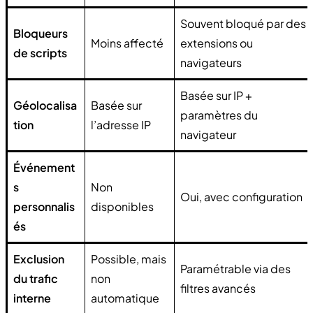
Souvent bloqué par des
Bloqueurs
Moins affecté
extensions ou
de scripts
navigateurs
Basée sur IP +
Géolocalisa
Basée sur
paramètres du
tion
l’adresse IP
navigateur
Événement
s
Non
Oui, avec configuration
personnalis
disponibles
és
Exclusion
Possible, mais
Paramétrable via des
du trafic
non
filtres avancés
interne
automatique