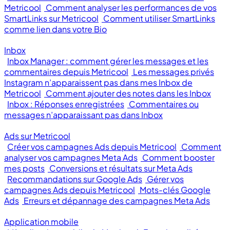
Metricool
Comment analyser les performances de vos
SmartLinks sur Metricool
Comment utiliser SmartLinks
comme lien dans votre Bio
Inbox
Inbox Manager : comment gérer les messages et les
commentaires depuis Metricool
Les messages privés
Instagram n’apparaissent pas dans mes Inbox de
Metricool
Comment ajouter des notes dans les Inbox
Inbox : Réponses enregistrées
Commentaires ou
messages n’apparaissant pas dans Inbox
Ads sur Metricool
Créer vos campagnes Ads depuis Metricool
Comment
analyser vos campagnes Meta Ads
Comment booster
mes posts
Conversions et résultats sur Meta Ads
Recommandations sur Google Ads
Gérer vos
campagnes Ads depuis Metricool
Mots-clés Google
Ads
Erreurs et dépannage des campagnes Meta Ads
Application mobile