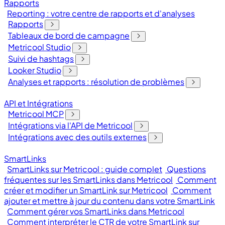
Rapports
Reporting : votre centre de rapports et d'analyses
Rapports
Tableaux de bord de campagne
Metricool Studio
Suivi de hashtags
Looker Studio
Analyses et rapports : résolution de problèmes
API et Intégrations
Metricool MCP
Intégrations via l'API de Metricool
Intégrations avec des outils externes
SmartLinks
SmartLinks sur Metricool : guide complet
Questions
fréquentes sur les SmartLinks dans Metricool
Comment
créer et modifier un SmartLink sur Metricool
Comment
ajouter et mettre à jour du contenu dans votre SmartLink
Comment gérer vos SmartLinks dans Metricool
Comment interpréter le CTR de votre SmartLink sur