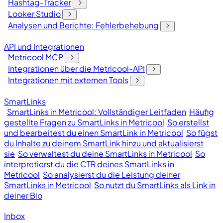
Hashtag-Tracker
Looker Studio
Analysen und Berichte: Fehlerbehebung
API und Integrationen
Metricool MCP
Integrationen über die Metricool-API
Integrationen mit externen Tools
SmartLinks
SmartLinks in Metricool: Vollständiger Leitfaden
Häufig
gestellte Fragen zu SmartLinks in Metricool
So erstellst
und bearbeitest du einen SmartLink in Metricool
So fügst
du Inhalte zu deinem SmartLink hinzu und aktualisierst
sie
So verwaltest du deine SmartLinks in Metricool
So
interpretierst du die CTR deines SmartLinks in
Metricool
So analysierst du die Leistung deiner
SmartLinks in Metricool
So nutzt du SmartLinks als Link in
deiner Bio
Inbox