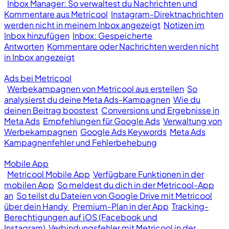
Inbox Manager: So verwaltest du Nachrichten und
Kommentare aus Metricool
Instagram-Direktnachrichten
werden nicht in meinem Inbox angezeigt
Notizen im
Inbox hinzufügen
Inbox: Gespeicherte
Antworten
Kommentare oder Nachrichten werden nicht
in Inbox angezeigt
Ads bei Metricool
Werbekampagnen von Metricool aus erstellen
So
analysierst du deine Meta Ads-Kampagnen
Wie du
deinen Beitrag boostest
Conversions und Ergebnisse in
Meta Ads
Empfehlungen für Google Ads
Verwaltung von
Werbekampagnen
Google Ads Keywords
Meta Ads
Kampagnenfehler und Fehlerbehebung
Mobile App
Metricool Mobile App
Verfügbare Funktionen in der
mobilen App
So meldest du dich in der Metricool-App
an
So teilst du Dateien von Google Drive mit Metricool
über dein Handy
Premium-Plan in der App
Tracking-
Berechtigungen auf iOS (Facebook und
Instagram)
Verbindungsfehler mit Metricool in der