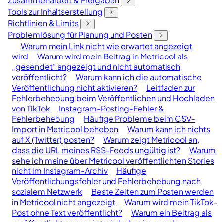
Zusammenarbeit & Freigaben
Tools zur Inhaltserstellung
Richtlinien & Limits
Problemlösung für Planung und Posten
Warum mein Link nicht wie erwartet angezeigt
wird
Warum wird mein Beitrag in Metricool als
„gesendet“ angezeigt und nicht automatisch
veröffentlicht?
Warum kann ich die automatische
Veröffentlichung nicht aktivieren?
Leitfaden zur
Fehlerbehebung beim Veröffentlichen und Hochladen
von TikTok
Instagram-Posting-Fehler &
Fehlerbehebung
Häufige Probleme beim CSV-
Import in Metricool beheben
Warum kann ich nichts
auf X (Twitter) posten?
Warum zeigt Metricool an,
dass die URL meines RSS-Feeds ungültig ist?
Warum
sehe ich meine über Metricool veröffentlichten Stories
nicht im Instagram-Archiv
Häufige
Veröffentlichungsfehler und Fehlerbehebung nach
sozialem Netzwerk
Beste Zeiten zum Posten werden
in Metricool nicht angezeigt
Warum wird mein TikTok-
Post ohne Text veröffentlicht?
Warum ein Beitrag als