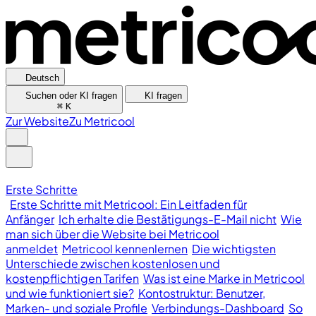
Deutsch
Suchen oder KI fragen
KI fragen
⌘
K
Zur Website
Zu Metricool
Erste Schritte
Erste Schritte mit Metricool: Ein Leitfaden für
Anfänger
Ich erhalte die Bestätigungs-E-Mail nicht
Wie
man sich über die Website bei Metricool
anmeldet
Metricool kennenlernen
Die wichtigsten
Unterschiede zwischen kostenlosen und
kostenpflichtigen Tarifen
Was ist eine Marke in Metricool
und wie funktioniert sie?
Kontostruktur: Benutzer,
Marken- und soziale Profile
Verbindungs-Dashboard
So