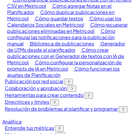
CSV en Metricool
Cómo agregar Notas en el
Planificador
Cómo duplicar publicaciones en
Metricool
Cómo guardar textos
Cómo usar los
Calendarios Sociales en Metricool
Cómo recuperar
publicaciones eliminadas en Metricool
Cómo
configurar las notificaciones para la publicación
manual
Biblioteca de publicaciones
Generador
de UTMs desde el planificador
Cómo crear
publicaciones con el Generador de textos con IA de
Metricool
Cómo configurar la personalización de
prompts de IA en Metricool
Cómo funcionan los
ajustes de Planificación
Publicación por red social
Colaboración y aprobación
Herramientas para crear contenido
Directrices y límites
Resolución de problemas al planificar y programar
Analítica
Entiende tus métricas