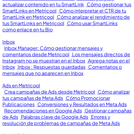
actualizar contenido en tu SmartLink
Cómo gestionar tus
SmartLinks en Metricool
Cómo interpretar el CTR de tu
SmartLink en Metricool
Cómo analizar el rendimiento de
tus SmartLinks en Metricool
Cómo usar SmartLinks
como enlace en tu Bio
Inbox
Inbox Manager: Cómo gestionar mensajes y
comentarios desde Metricool
Los mensajes directos de
Instagram no se muestran en el Inbox
Agrega notas en el
Inbox
Inbox : Respuestas guardadas
Comentarios o
mensajes que no aparecen en Inbox
Ads en Metricool
Crea campañas de Ads desde Metricool
Cómo analizar
tus campañas de Meta Ads
Cómo Promocionar
Publicaciones
Conversiones y Resultados en Meta Ads
Recomendaciones en Google Ads
Gestionar campañas
de Ads
Palabras clave de Google Ads
Errores y
resolución de problemas de campañas de Meta Ads