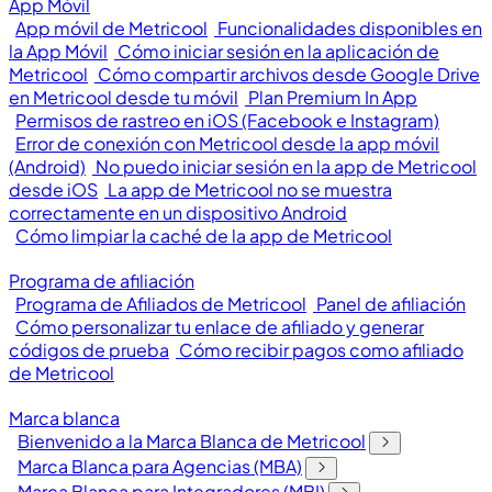
App Móvil
App móvil de Metricool
Funcionalidades disponibles en
la App Móvil
Cómo iniciar sesión en la aplicación de
Metricool
Cómo compartir archivos desde Google Drive
en Metricool desde tu móvil
Plan Premium In App
Permisos de rastreo en iOS (Facebook e Instagram)
Error de conexión con Metricool desde la app móvil
(Android)
No puedo iniciar sesión en la app de Metricool
desde iOS
La app de Metricool no se muestra
correctamente en un dispositivo Android
Cómo limpiar la caché de la app de Metricool
Programa de afiliación
Programa de Afiliados de Metricool
Panel de afiliación
Cómo personalizar tu enlace de afiliado y generar
códigos de prueba
Cómo recibir pagos como afiliado
de Metricool
Marca blanca
Bienvenido a la Marca Blanca de Metricool
Marca Blanca para Agencias (MBA)
Marca Blanca para Integradores (MBI)