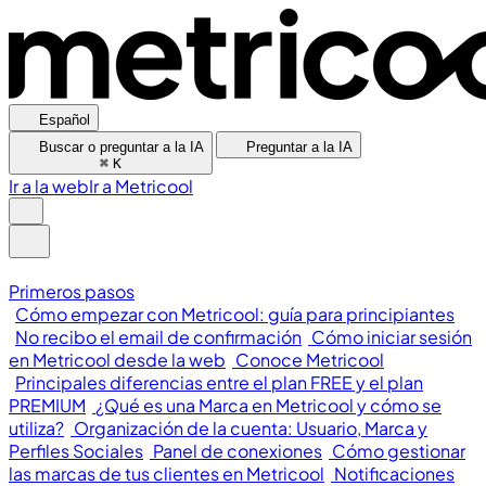
Español
Buscar o preguntar a la IA
Preguntar a la IA
⌘
K
Ir a la web
Ir a Metricool
Primeros pasos
Cómo empezar con Metricool: guía para principiantes
No recibo el email de confirmación
Cómo iniciar sesión
en Metricool desde la web
Conoce Metricool
Principales diferencias entre el plan FREE y el plan
PREMIUM
¿Qué es una Marca en Metricool y cómo se
utiliza?
Organización de la cuenta: Usuario, Marca y
Perfiles Sociales
Panel de conexiones
Cómo gestionar
las marcas de tus clientes en Metricool
Notificaciones