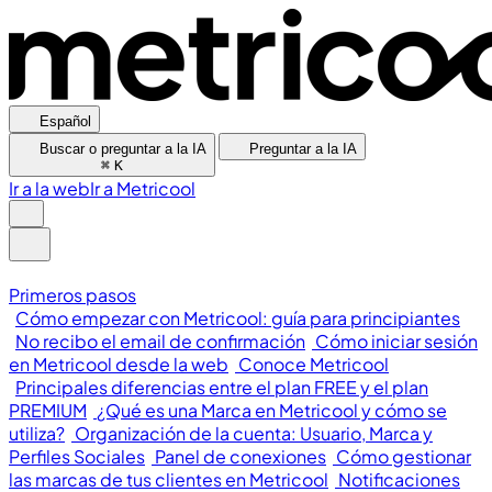
Español
Buscar o preguntar a la IA
Preguntar a la IA
⌘
K
Ir a la web
Ir a Metricool
Primeros pasos
Cómo empezar con Metricool: guía para principiantes
No recibo el email de confirmación
Cómo iniciar sesión
en Metricool desde la web
Conoce Metricool
Principales diferencias entre el plan FREE y el plan
PREMIUM
¿Qué es una Marca en Metricool y cómo se
utiliza?
Organización de la cuenta: Usuario, Marca y
Perfiles Sociales
Panel de conexiones
Cómo gestionar
las marcas de tus clientes en Metricool
Notificaciones