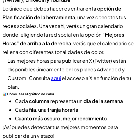
Lo único que debes hacer es entrar
en la opción de
Planificación de la herramienta
, una vez conectes tus
redes sociales. Una vez ahí, verás un gran calendario
donde, eligiendo la red social en la opción
“Mejores
Horas” de arriba a la derecha
, verás que el calendario se
rellena con diferentes tonalidades de color.
Las mejores horas para publicar en X (Twitter) están
disponibles únicamente en los planes Advanced y
Custom. Consulta
aquí
el acceso a X en función de tu
plan.
📊 Cómo leer el gráfico de calor
Cada
columna
representa un
día de la semana
Cada
fila
, una
franja horaria
Cuanto más oscuro, mejor rendimiento
¡Así puedes detectar tus mejores momentos para
publicar de un vistazo!