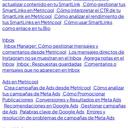
actualizar contenido en tu SmartLink
Cómo gestionar tus
SmartLinks en Metricool
Cómo interpretar el CTR de tu
SmartLink en Metricool
Cómo analizar el rendimiento de
tus SmartLinks en Metricool
Cómo usar SmartLinks
como enlace en tu Bio
Inbox
Inbox Manager: Cómo gestionar mensajes y
comentarios desde Metricool
Los mensajes directos de
Instagram no se muestran en el Inbox
Agrega notas en el
Inbox
Inbox : Respuestas guardadas
Comentarios o
mensajes que no aparecen en Inbox
Ads en Metricool
Crea campañas de Ads desde Metricool
Cómo analizar
tus campañas de Meta Ads
Cómo Promocionar
Publicaciones
Conversiones y Resultados en Meta Ads
Recomendaciones en Google Ads
Gestionar campañas
de Ads
Palabras clave de Google Ads
Errores y
resolución de problemas de campañas de Meta Ads