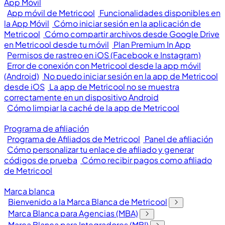
App Móvil
App móvil de Metricool
Funcionalidades disponibles en
la App Móvil
Cómo iniciar sesión en la aplicación de
Metricool
Cómo compartir archivos desde Google Drive
en Metricool desde tu móvil
Plan Premium In App
Permisos de rastreo en iOS (Facebook e Instagram)
Error de conexión con Metricool desde la app móvil
(Android)
No puedo iniciar sesión en la app de Metricool
desde iOS
La app de Metricool no se muestra
correctamente en un dispositivo Android
Cómo limpiar la caché de la app de Metricool
Programa de afiliación
Programa de Afiliados de Metricool
Panel de afiliación
Cómo personalizar tu enlace de afiliado y generar
códigos de prueba
Cómo recibir pagos como afiliado
de Metricool
Marca blanca
Bienvenido a la Marca Blanca de Metricool
Marca Blanca para Agencias (MBA)
Marca Blanca para Integradores (MBI)