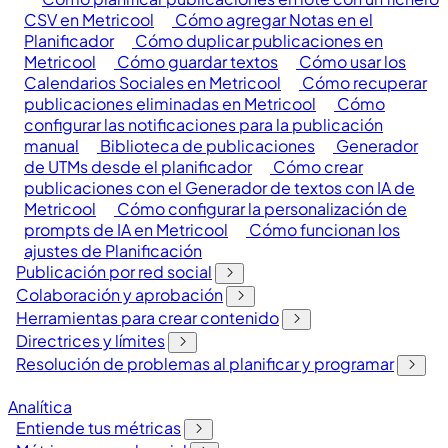
CSV en Metricool
Cómo agregar Notas en el
Planificador
Cómo duplicar publicaciones en
Metricool
Cómo guardar textos
Cómo usar los
Calendarios Sociales en Metricool
Cómo recuperar
publicaciones eliminadas en Metricool
Cómo
configurar las notificaciones para la publicación
manual
Biblioteca de publicaciones
Generador
de UTMs desde el planificador
Cómo crear
publicaciones con el Generador de textos con IA de
Metricool
Cómo configurar la personalización de
prompts de IA en Metricool
Cómo funcionan los
ajustes de Planificación
Publicación por red social
Colaboración y aprobación
Herramientas para crear contenido
Directrices y límites
Resolución de problemas al planificar y programar
Analítica
Entiende tus métricas