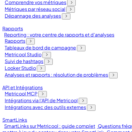
Comprendre vos métriques
Métriques par réseau social
Dépannage des analyses
Rapports
Reporting : votre centre de rapports et d'analyses
Rapports
Tableaux de bord de campagne
Metricool Studio
Suivi de hashtags
Looker Studio
Analyses et rapports : résolution de problèmes
API et Intégrations
Metricool MCP
Intégrations via l'API de Metricool
Intégrations avec des outils externes
SmartLinks
SmartLinks sur Metricool : guide complet
Questions fréqu