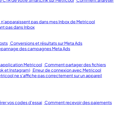
 CTR de votre SmartLink sur Metricool
Comment analyser
 n’apparaissent pas dans mes Inbox de Metricool
nt pas dans Inbox
osts
Conversions et résultats sur Meta Ads
 dépannage des campagnes Meta Ads
application Metricool
Comment partager des fichiers
ok et Instagram)
Erreur de connexion avec Metricool
tricool ne s’affiche pas correctement sur un appareil
érer vos codes d'essai
Comment recevoir des paiements