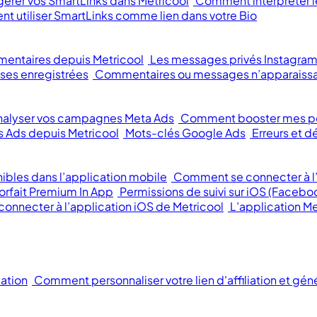
rer vos SmartLinks dans Metricool
Comment interpréter le
 utiliser SmartLinks comme lien dans votre Bio
mentaires depuis Metricool
Les messages privés Instagram
ses enregistrées
Commentaires ou messages n’apparaissa
alyser vos campagnes Meta Ads
Comment booster mes p
 Ads depuis Metricool
Mots-clés Google Ads
Erreurs et
ibles dans l’application mobile
Comment se connecter à l’
orfait Premium In App
Permissions de suivi sur iOS (Facebo
 connecter à l’application iOS de Metricool
L’application Me
iation
Comment personnaliser votre lien d'affiliation et gén