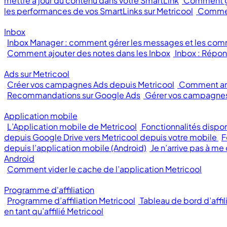
mettre à jour du contenu dans votre SmartLink
Comment gé
les performances de vos SmartLinks sur Metricool
Comment
Inbox
Inbox Manager : comment gérer les messages et les com
Comment ajouter des notes dans les Inbox
Inbox : Répon
Ads sur Metricool
Créer vos campagnes Ads depuis Metricool
Comment an
Recommandations sur Google Ads
Gérer vos campagnes
Application mobile
L’Application mobile de Metricool
Fonctionnalités dispon
depuis Google Drive vers Metricool depuis votre mobile
F
depuis l’application mobile (Android)
Je n’arrive pas à me
Android
Comment vider le cache de l’application Metricool
Programme d'affiliation
Programme d’affiliation Metricool
Tableau de bord d’affil
en tant qu’affilié Metricool