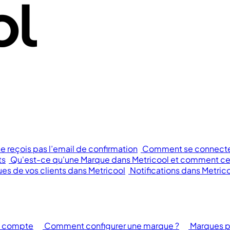
ne reçois pas l’email de confirmation
Comment se connecter 
ts
Qu'est-ce qu'une Marque dans Metricool et comment cela
s de vos clients dans Metricool
Notifications dans Metric
e compte
Comment configurer une marque ?
Marques p