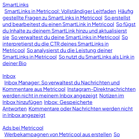
SmartLinks
SmartLinks in Metricool: Vollständiger Leitfaden
Häufig
gestellte Fragen zu SmartLinks in Metricool
So erstellst
und bearbeitest du einen SmartLink in Metricool
So fügst
du Inhalte zu deinem SmartLink hinzu und aktualisierst
sie
So verwaltest du deine SmartLinks in Metricool
So
interpretierst du die CTR deines SmartLinks in
Metricool
So analysierst du die Leistung deiner
SmartLinks in Metricool
So nutzt du SmartLinks als Link in
deiner Bio
Inbox
Inbox Manager: So verwaltest du Nachrichten und
Kommentare aus Metricool
Instagram-Direktnachrichten
werden nicht in meinem Inbox angezeigt
Notizen im
Inbox hinzufügen
Inbox: Gespeicherte
Antworten
Kommentare oder Nachrichten werden nicht
in Inbox angezeigt
Ads bei Metricool
Werbekampagnen von Metricool aus erstellen
So