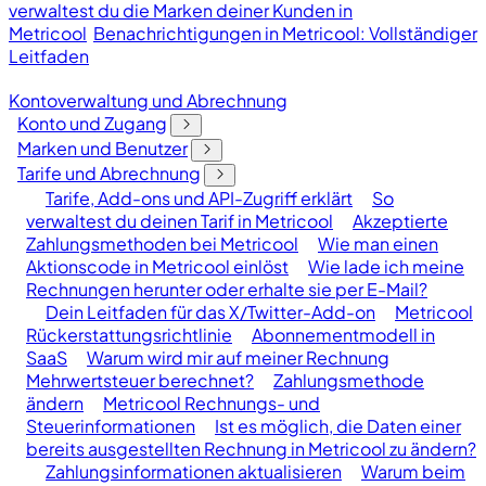
verwaltest du die Marken deiner Kunden in
Metricool
Benachrichtigungen in Metricool: Vollständiger
Leitfaden
Kontoverwaltung und Abrechnung
Konto und Zugang
Marken und Benutzer
Tarife und Abrechnung
Tarife, Add-ons und API-Zugriff erklärt
So
verwaltest du deinen Tarif in Metricool
Akzeptierte
Zahlungsmethoden bei Metricool
Wie man einen
Aktionscode in Metricool einlöst
Wie lade ich meine
Rechnungen herunter oder erhalte sie per E-Mail?
Dein Leitfaden für das X/Twitter-Add-on
Metricool
Rückerstattungsrichtlinie
Abonnementmodell in
SaaS
Warum wird mir auf meiner Rechnung
Mehrwertsteuer berechnet?
Zahlungsmethode
ändern
Metricool Rechnungs- und
Steuerinformationen
Ist es möglich, die Daten einer
bereits ausgestellten Rechnung in Metricool zu ändern?
Zahlungsinformationen aktualisieren
Warum beim