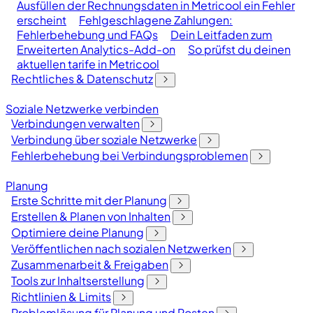
Ausfüllen der Rechnungsdaten in Metricool ein Fehler
erscheint
Fehlgeschlagene Zahlungen:
Fehlerbehebung und FAQs
Dein Leitfaden zum
Erweiterten Analytics-Add-on
So prüfst du deinen
aktuellen tarife in Metricool
Rechtliches & Datenschutz
Soziale Netzwerke verbinden
Verbindungen verwalten
Verbindung über soziale Netzwerke
Fehlerbehebung bei Verbindungsproblemen
Planung
Erste Schritte mit der Planung
Erstellen & Planen von Inhalten
Optimiere deine Planung
Veröffentlichen nach sozialen Netzwerken
Zusammenarbeit & Freigaben
Tools zur Inhaltserstellung
Richtlinien & Limits
Problemlösung für Planung und Posten