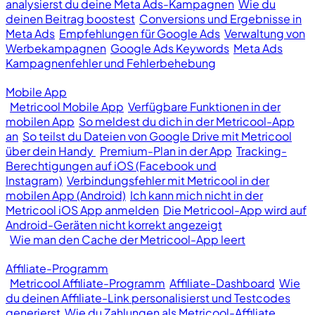
analysierst du deine Meta Ads-Kampagnen
Wie du
deinen Beitrag boostest
Conversions und Ergebnisse in
Meta Ads
Empfehlungen für Google Ads
Verwaltung von
Werbekampagnen
Google Ads Keywords
Meta Ads
Kampagnenfehler und Fehlerbehebung
Mobile App
Metricool Mobile App
Verfügbare Funktionen in der
mobilen App
So meldest du dich in der Metricool-App
an
So teilst du Dateien von Google Drive mit Metricool
über dein Handy
Premium-Plan in der App
Tracking-
Berechtigungen auf iOS (Facebook und
Instagram)
Verbindungsfehler mit Metricool in der
mobilen App (Android)
Ich kann mich nicht in der
Metricool iOS App anmelden
Die Metricool-App wird auf
Android-Geräten nicht korrekt angezeigt
Wie man den Cache der Metricool-App leert
Affiliate-Programm
Metricool Affiliate-Programm
Affiliate-Dashboard
Wie
du deinen Affiliate-Link personalisierst und Testcodes
generierst
Wie du Zahlungen als Metricool-Affiliate