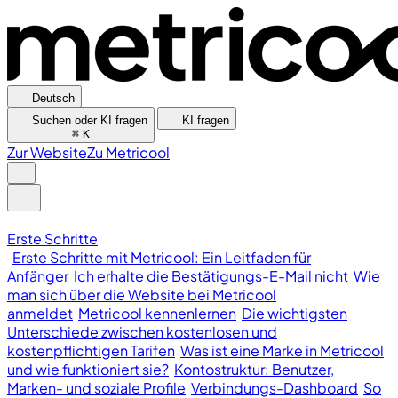
Deutsch
Suchen oder KI fragen
KI fragen
⌘
K
Zur Website
Zu Metricool
Erste Schritte
Erste Schritte mit Metricool: Ein Leitfaden für
Anfänger
Ich erhalte die Bestätigungs-E-Mail nicht
Wie
man sich über die Website bei Metricool
anmeldet
Metricool kennenlernen
Die wichtigsten
Unterschiede zwischen kostenlosen und
kostenpflichtigen Tarifen
Was ist eine Marke in Metricool
und wie funktioniert sie?
Kontostruktur: Benutzer,
Marken- und soziale Profile
Verbindungs-Dashboard
So