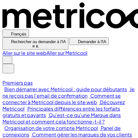
Français
Rechercher ou demander à l'IA
Demander à l'IA
⌘
K
Aller sur le site web
Aller sur Metricool
Premiers pas
Bien démarrer avec Metricool : guide pour débutants
Je
ne reçois pas l’email de confirmation
Comment se
connecter à Metricool depuis le site web
Découvrez
Metricool
Principales différences entre les forfaits
gratuits et payants
Qu'est-ce qu'une Marque dans
Metricool et comment cela fonctionne-t-il ?
Organisation de votre compte Metricool
Panel de
connexions
Comment gérer les marques de vos clients