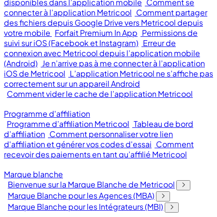
disponibles dans l’application mobile
Comment se
connecter à l’application Metricool
Comment partager
des fichiers depuis Google Drive vers Metricool depuis
votre mobile
Forfait Premium In App
Permissions de
suivi sur iOS (Facebook et Instagram)
Erreur de
connexion avec Metricool depuis l’application mobile
(Android)
Je n’arrive pas à me connecter à l’application
iOS de Metricool
L’application Metricool ne s’affiche pas
correctement sur un appareil Android
Comment vider le cache de l’application Metricool
Programme d'affiliation
Programme d’affiliation Metricool
Tableau de bord
d’affiliation
Comment personnaliser votre lien
d'affiliation et générer vos codes d'essai
Comment
recevoir des paiements en tant qu’affilié Metricool
Marque blanche
Bienvenue sur la Marque Blanche de Metricool
Marque Blanche pour les Agences (MBA)
Marque Blanche pour les Intégrateurs (MBI)