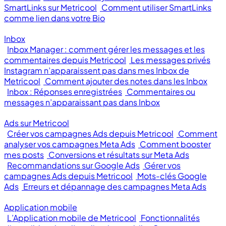
SmartLinks sur Metricool
Comment utiliser SmartLinks
comme lien dans votre Bio
Inbox
Inbox Manager : comment gérer les messages et les
commentaires depuis Metricool
Les messages privés
Instagram n’apparaissent pas dans mes Inbox de
Metricool
Comment ajouter des notes dans les Inbox
Inbox : Réponses enregistrées
Commentaires ou
messages n’apparaissant pas dans Inbox
Ads sur Metricool
Créer vos campagnes Ads depuis Metricool
Comment
analyser vos campagnes Meta Ads
Comment booster
mes posts
Conversions et résultats sur Meta Ads
Recommandations sur Google Ads
Gérer vos
campagnes Ads depuis Metricool
Mots-clés Google
Ads
Erreurs et dépannage des campagnes Meta Ads
Application mobile
L’Application mobile de Metricool
Fonctionnalités