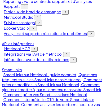
Reporting : votre centre de rapports et d'analyses
Rapports
Tableaux de bord de campagne
Metricool Studio
Suivi de hashtags
Looker Studio
Analyses et rapports : résolution de problèmes
API et Intégrations
Metricool MCP
Intégrations via l'API de Metricool
Intégrations avec des outils externes
SmartLinks
SmartLinks sur Metricool : guide complet
Questions
fréquentes sur les SmartLinks dans Metricool
Comment
créer et modifier un SmartLink sur Metricool
Comment
ajouter et mettre à jour du contenu dans votre SmartLink
Comment gérer vos SmartLinks dans Metricool
Comment interpréter le CTR de votre SmartLink sur
Metricool
Comment analyser les performances de vos