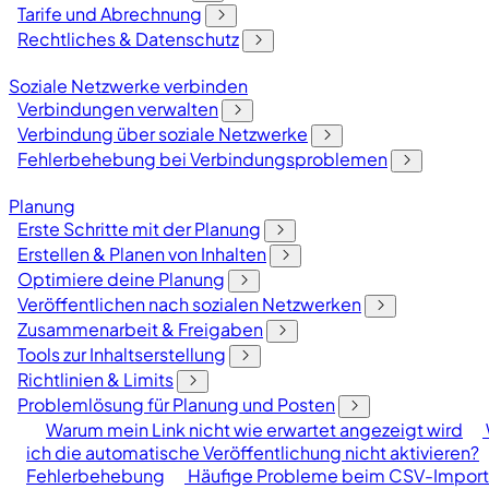
Tarife und Abrechnung
Rechtliches & Datenschutz
Soziale Netzwerke verbinden
Verbindungen verwalten
Verbindung über soziale Netzwerke
Fehlerbehebung bei Verbindungsproblemen
Planung
Erste Schritte mit der Planung
Erstellen & Planen von Inhalten
Optimiere deine Planung
Veröffentlichen nach sozialen Netzwerken
Zusammenarbeit & Freigaben
Tools zur Inhaltserstellung
Richtlinien & Limits
Problemlösung für Planung und Posten
Warum mein Link nicht wie erwartet angezeigt wird
ich die automatische Veröffentlichung nicht aktivieren?
Fehlerbehebung
Häufige Probleme beim CSV-Import 