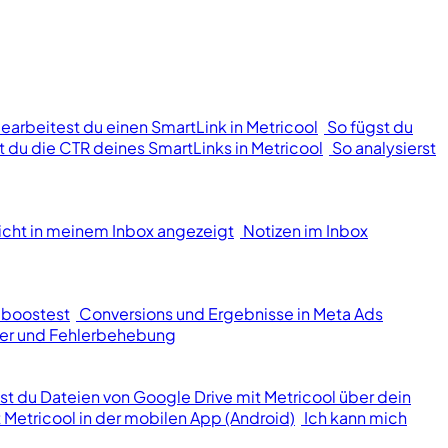
bearbeitest du einen SmartLink in Metricool
So fügst du
st du die CTR deines SmartLinks in Metricool
So analysierst
icht in meinem Inbox angezeigt
Notizen im Inbox
 boostest
Conversions und Ergebnisse in Meta Ads
er und Fehlerbehebung
lst du Dateien von Google Drive mit Metricool über dein
 Metricool in der mobilen App (Android)
Ich kann mich