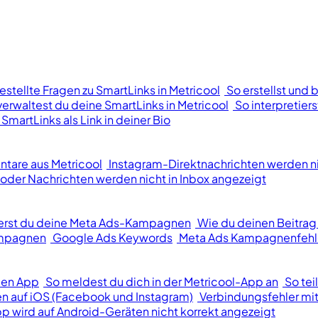
estellte Fragen zu SmartLinks in Metricool
So erstellst und 
verwaltest du deine SmartLinks in Metricool
So interpretier
 SmartLinks als Link in deiner Bio
tare aus Metricool
Instagram-Direktnachrichten werden n
der Nachrichten werden nicht in Inbox angezeigt
ierst du deine Meta Ads-Kampagnen
Wie du deinen Beitrag
ampagnen
Google Ads Keywords
Meta Ads Kampagnenfehl
len App
So meldest du dich in der Metricool-App an
So tei
n auf iOS (Facebook und Instagram)
Verbindungsfehler mit
p wird auf Android-Geräten nicht korrekt angezeigt