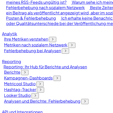
meines RSS-Feeds ungültig ist?
Warum sehe ich meine 
Fehlerbehebung nach sozialem Netzwerk
Beste Zeite
ein Beitrag als veröffentlicht angezeigt wird, aber im soz
Posten & Fehlerbehebung
Ich erhalte keine Benachr
oder Qualitätsunterschiede bei der Veröffentlichung mei
Analytik
Ihre Metriken verstehen
Metriken nach sozialem Netzwerk
Fehlerbehebung bei Analysen
Reporting
Reporting: Ihr Hub für Berichte und Analysen
Berichte
Kampagnen-Dashboards
Metricool Studio
Hashtag-Tracker
Looker Studio
Analysen und Berichte: Fehlerbehebung
API und Integrationen