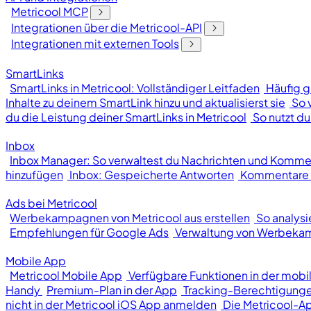
Metricool MCP
Integrationen über die Metricool-API
Integrationen mit externen Tools
SmartLinks
SmartLinks in Metricool: Vollständiger Leitfaden
Häufig g
Inhalte zu deinem SmartLink hinzu und aktualisierst sie
So 
du die Leistung deiner SmartLinks in Metricool
So nutzt du
Inbox
Inbox Manager: So verwaltest du Nachrichten und Kommen
hinzufügen
Inbox: Gespeicherte Antworten
Kommentare o
Ads bei Metricool
Werbekampagnen von Metricool aus erstellen
So analys
Empfehlungen für Google Ads
Verwaltung von Werbek
Mobile App
Metricool Mobile App
Verfügbare Funktionen in der mobi
Handy
Premium-Plan in der App
Tracking-Berechtigunge
nicht in der Metricool iOS App anmelden
Die Metricool-Ap