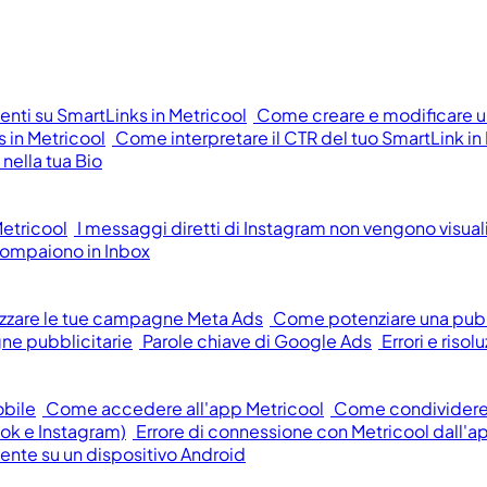
ti su SmartLinks in Metricool
Come creare e modificare un
 in Metricool
Come interpretare il CTR del tuo SmartLink in
nella tua Bio
etricool
I messaggi diretti di Instagram non vengono visualiz
ompaiono in Inbox
zzare le tue campagne Meta Ads
Come potenziare una pub
ne pubblicitarie
Parole chiave di Google Ads
Errori e ris
obile
Come accedere all'app Metricool
Come condividere f
ok e Instagram)
Errore di connessione con Metricool dall'a
mente su un dispositivo Android