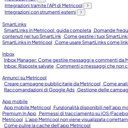
Integrazioni tramite l'API di Metricool
Integrazioni con strumenti esterni
SmartLinks
SmartLinks in Metricool: guida completa
Domande frequen
contenuti nel tuo SmartLink
Come gestire i tuoi SmartLinks
SmartLinks in Metricool
Come usare SmartLinks come link 
Inbox
Inbox Manager: Come gestire messaggi e commenti da M
Inbox: Risposte salvate
Commenti o messaggi che non c
Annunci su Metricool
Creare campagne pubblicitarie da Metricool
Come anali
Raccomandazioni di Google Ads
Gestione delle campag
App mobile
App mobile Metricool
Funzionalità disponibili nell’app m
Premium In App
Permessi di tracciamento su iOS (Facebo
Metricool
L'app Metricool non viene visualizzata corretta
Come pulire la cache dell’app Metricool