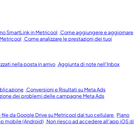
o SmartLink in Metricool
Come aggiungere e aggiornare
 Metricool
Come analizzare le prestazioni dei tuoi
zati nella posta in arrivo
Aggiunta di note nell'Inbox
blicazione
Conversioni e Risultati su Meta Ads
oluzione dei problemi delle campagne Meta Ads
ile da Google Drive su Metricool dal tuo cellulare
Piano
pp mobile (Android)
Non riesco ad accedere all’app iOS di