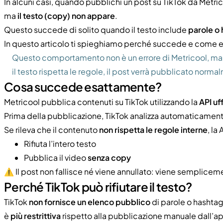
In alcuni casi, quando pubblichi un post su TikTok da Metri
ma
il testo (copy) non appare
.
Questo succede di solito quando il testo include
parole o 
In questo articolo ti spieghiamo perché succede e come ev
Questo comportamento non è un errore di Metricool, ma un
il testo rispetta le regole, il post verrà pubblicato norma
Cosa succede esattamente?
Metricool pubblica contenuti su TikTok utilizzando la
API uf
Prima della pubblicazione, TikTok analizza automaticamente
Se rileva che il contenuto
non rispetta le regole interne
, la 
Rifiuta l’intero testo
Pubblica il video
senza copy
⚠️ Il post non fallisce né viene annullato: viene semplice
Perché TikTok può rifiutare il testo?
TikTok
non fornisce un elenco pubblico
di parole o hashtag 
è
più restrittiva
rispetto alla pubblicazione manuale dall’a