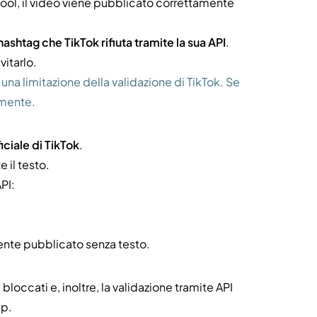
cool, il video viene pubblicato correttamente
hashtag che TikTok rifiuta tramite la sua API
.
itarlo.
a limitazione della validazione di TikTok. Se
lmente.
ficiale di TikTok
.
 il testo.
API:
mente pubblicato senza testo.
bloccati e, inoltre, la validazione tramite API
pp.