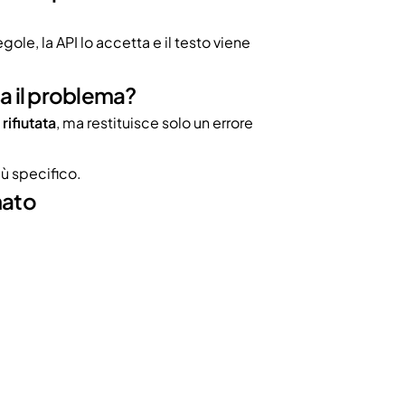
gole, la API lo accetta e il testo viene
a il problema?
rifiutata
, ma restituisce solo un errore
ù specifico.
nato