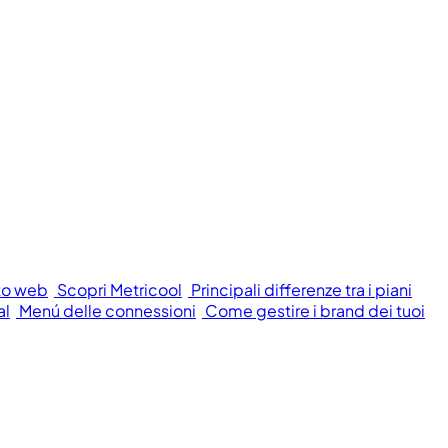
to web
Scopri Metricool
Principali differenze tra i piani
al
Menú delle connessioni
Come gestire i brand dei tuoi