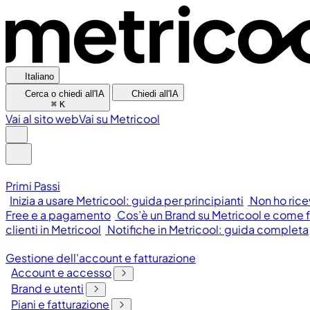
Italiano
Cerca o chiedi all'IA
Chiedi all'IA
⌘
K
Vai al sito web
Vai su Metricool
Primi Passi
Inizia a usare Metricool: guida per principianti
Non ho rice
Free e a pagamento
Cos’è un Brand su Metricool e come 
clienti in Metricool
Notifiche in Metricool: guida completa
Gestione dell'account e fatturazione
Account e accesso
Brand e utenti
Piani e fatturazione