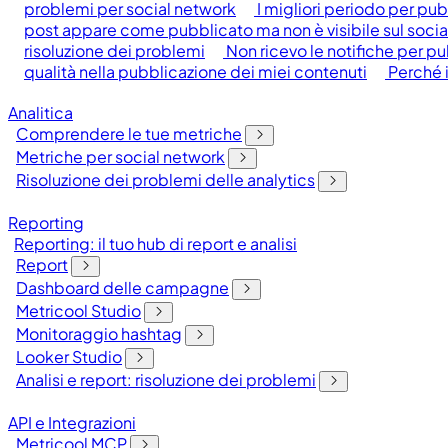
problemi per social network
I migliori periodo per pub
post appare come pubblicato ma non è visibile sul socia
risoluzione dei problemi
Non ricevo le notifiche per p
qualità nella pubblicazione dei miei contenuti
Perché 
Analitica
Comprendere le tue metriche
Metriche per social network
Risoluzione dei problemi delle analytics
Reporting
Reporting: il tuo hub di report e analisi
Report
Dashboard delle campagne
Metricool Studio
Monitoraggio hashtag
Looker Studio
Analisi e report: risoluzione dei problemi
API e Integrazioni
Metricool MCP