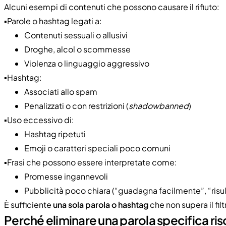
Alcuni esempi di contenuti che possono causare il rifiuto:
▪️Parole o hashtag legati a:
Contenuti sessuali o allusivi
Droghe, alcol o scommesse
Violenza o linguaggio aggressivo
▪️Hashtag:
Associati allo spam
Penalizzati o con restrizioni (
shadowbanned
)
▪️Uso eccessivo di:
Hashtag ripetuti
Emoji o caratteri speciali poco comuni
▪️Frasi che possono essere interpretate come:
Promesse ingannevoli
Pubblicità poco chiara (“guadagna facilmente”, “risult
È sufficiente
una sola parola o hashtag
che non supera il fil
Perché eliminare una parola specifica ris