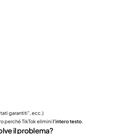
ati garantiti”, ecc.)
tro perché TikTok elimini
l’intero testo
.
olve il problema?