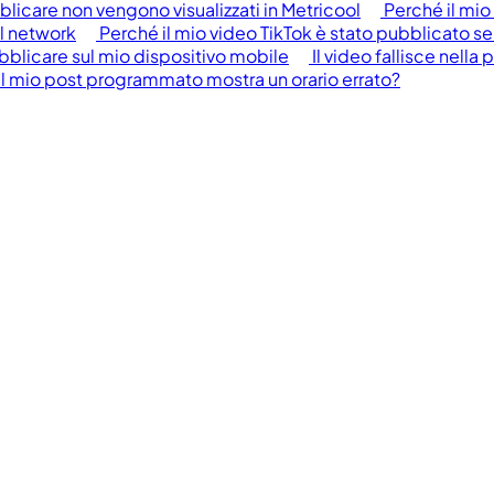
blicare non vengono visualizzati in Metricool
Perché il mio
l network
Perché il mio video TikTok è stato pubblicato s
ubblicare sul mio dispositivo mobile
Il video fallisce nella
il mio post programmato mostra un orario errato?