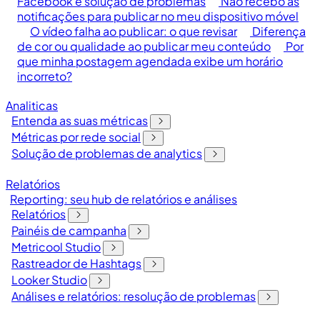
Facebook e solução de problemas
Não recebo as
notificações para publicar no meu dispositivo móvel
O vídeo falha ao publicar: o que revisar
Diferença
de cor ou qualidade ao publicar meu conteúdo
Por
que minha postagem agendada exibe um horário
incorreto?
Analiticas
Entenda as suas métricas
Métricas por rede social
Solução de problemas de analytics
Relatórios
Reporting: seu hub de relatórios e análises
Relatórios
Painéis de campanha
Metricool Studio
Rastreador de Hashtags
Looker Studio
Análises e relatórios: resolução de problemas