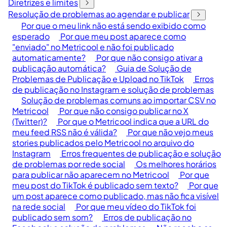
Diretrizes e limites
Resolução de problemas ao agendar e publicar
Por que o meu link não está sendo exibido como
esperado
Por que meu post aparece como
"enviado" no Metricool e não foi publicado
automaticamente?
Por que não consigo ativar a
publicação automática?
Guia de Solução de
Problemas de Publicação e Upload no TikTok
Erros
de publicação no Instagram e solução de problemas
Solução de problemas comuns ao importar CSV no
Metricool
Por que não consigo publicar no X
(Twitter)?
Por que o Metricool indica que a URL do
meu feed RSS não é válida?
Por que não vejo meus
stories publicados pelo Metricool no arquivo do
Instagram
Erros frequentes de publicação e solução
de problemas por rede social
Os melhores horários
para publicar não aparecem no Metricool
Por que
meu post do TikTok é publicado sem texto?
Por que
um post aparece como publicado, mas não fica visível
na rede social
Por que meu vídeo do TikTok foi
publicado sem som?
Erros de publicação no