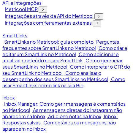
API e Integrações
Metricool MCP
Integrações através da API do Metricool
Integrações com ferramentas externas
SmartLinks
SmartLinks no Metricool: guia completo
Perguntas
frequentes sobre SmartLinks no Metricool
Como criar e
editar um SmartLink no Metricool
Como adicionar e
atualizar conteúdo no seu SmartLink
Como gerenciar
seus SmartLinks no Metricool
Como interpretar o CTR do
seu SmartLink no Metricool
Como analisar o
desempenho dos seus SmartLinks no Metricool
Como
usar SmartLinks como link na sua Bio
Inbox
Inbox Manager: Como gerir mensagens e comentários
no Metricool
As mensagens diretas do Instagram não
aparecem na Inbox
Adicione notas na Inbox
Inbox:
Respostas salvas
Comentários ou mensagens não
aparecem no Inbox