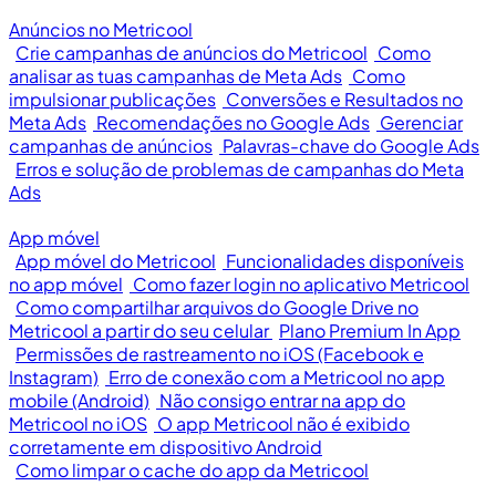
Anúncios no Metricool
Crie campanhas de anúncios do Metricool
Como
analisar as tuas campanhas de Meta Ads
Como
impulsionar publicações
Conversões e Resultados no
Meta Ads
Recomendações no Google Ads
Gerenciar
campanhas de anúncios
Palavras-chave do Google Ads
Erros e solução de problemas de campanhas do Meta
Ads
App móvel
App móvel do Metricool
Funcionalidades disponíveis
no app móvel
Como fazer login no aplicativo Metricool
Como compartilhar arquivos do Google Drive no
Metricool a partir do seu celular
Plano Premium In App
Permissões de rastreamento no iOS (Facebook e
Instagram)
Erro de conexão com a Metricool no app
mobile (Android)
Não consigo entrar na app do
Metricool no iOS
O app Metricool não é exibido
corretamente em dispositivo Android
Como limpar o cache do app da Metricool