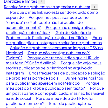
Diretrizes e limites
Resolução de problemas ao agendar e publicar
Por que o meu link não está sendo exibido como
esperado
Por que meu post aparece como
"enviado" no Metricool e não foi publicado
automaticamente?
Por que não consigo ativar a
publicação automática?
Guia de Solução de
Problemas de Publicação e Upload no TikTok
Erros
de publicação no Instagram e solução de problemas
Solução de problemas comuns ao importar CSV no
Metricool
Por que não consigo publicar no X
(Twitter)?
Por que o Metricool indica que a URL do
meu feed RSS não é válida?
Por que não vejo meus
stories publicados pelo Metricool no arquivo do
Instagram
Erros frequentes de publicação e solução
de problemas por rede social
Os melhores horários
para publicar não aparecem no Metricool
Por que
meu post do TikTok é publicado sem texto?
Por que
um post aparece como publicado, mas não fica visível
na rede social
Por que meu vídeo do TikTok foi
publicado sem som?
Erros de publicação no