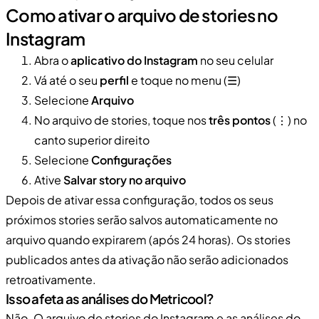
Como ativar o arquivo de stories no
Instagram
Abra o
aplicativo do Instagram
no seu celular
Vá até o seu
perfil
e toque no menu (☰)
Selecione
Arquivo
No arquivo de stories, toque nos
três pontos
(⋮) no
canto superior direito
Selecione
Configurações
Ative
Salvar story no arquivo
Depois de ativar essa configuração, todos os seus
próximos stories serão salvos automaticamente no
arquivo quando expirarem (após 24 horas). Os stories
publicados antes da ativação não serão adicionados
retroativamente.
Isso afeta as análises do Metricool?
Não. O arquivo de stories do Instagram e as análises do