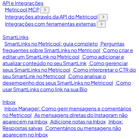
API e Integrações
Metricool MCP
Integrações através da API do Metricool
Integrações com ferramentas externas
SmartLinks
SmartLinks no Metricool: guia completo
Perguntas
frequentes sobre SmartLinks no Metricool
Como criar e
editar um SmartLink no Metricool
Como adicionar e
atualizar conteúdo no seu SmartLink
Como gerenciar
seus SmartLinks no Metricool
Como interpretar o CTR do
seu SmartLink no Metricool
Como analisar o
desempenho dos seus SmartLinks no Metricool
Como
usar SmartLinks como link na sua Bio
Inbox
Inbox Manager: Como gerir mensagens e comentários
no Metricool
As mensagens diretas do Instagram não
aparecem na Inbox
Adicione notas na Inbox
Inbox:
Respostas salvas
Comentários ou mensagens não
aparecem no Inbox