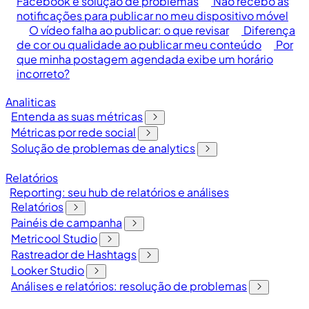
Facebook e solução de problemas
Não recebo as
notificações para publicar no meu dispositivo móvel
O vídeo falha ao publicar: o que revisar
Diferença
de cor ou qualidade ao publicar meu conteúdo
Por
que minha postagem agendada exibe um horário
incorreto?
Analiticas
Entenda as suas métricas
Métricas por rede social
Solução de problemas de analytics
Relatórios
Reporting: seu hub de relatórios e análises
Relatórios
Painéis de campanha
Metricool Studio
Rastreador de Hashtags
Looker Studio
Análises e relatórios: resolução de problemas