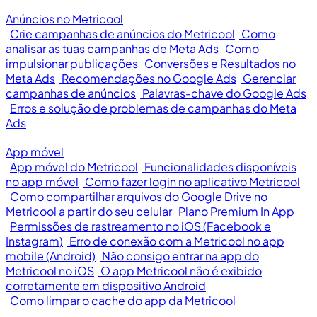
Anúncios no Metricool
Crie campanhas de anúncios do Metricool
Como
analisar as tuas campanhas de Meta Ads
Como
impulsionar publicações
Conversões e Resultados no
Meta Ads
Recomendações no Google Ads
Gerenciar
campanhas de anúncios
Palavras-chave do Google Ads
Erros e solução de problemas de campanhas do Meta
Ads
App móvel
App móvel do Metricool
Funcionalidades disponíveis
no app móvel
Como fazer login no aplicativo Metricool
Como compartilhar arquivos do Google Drive no
Metricool a partir do seu celular
Plano Premium In App
Permissões de rastreamento no iOS (Facebook e
Instagram)
Erro de conexão com a Metricool no app
mobile (Android)
Não consigo entrar na app do
Metricool no iOS
O app Metricool não é exibido
corretamente em dispositivo Android
Como limpar o cache do app da Metricool