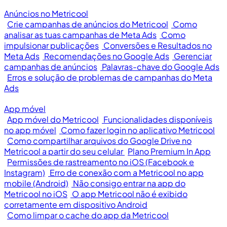
Anúncios no Metricool
Crie campanhas de anúncios do Metricool
Como
analisar as tuas campanhas de Meta Ads
Como
impulsionar publicações
Conversões e Resultados no
Meta Ads
Recomendações no Google Ads
Gerenciar
campanhas de anúncios
Palavras-chave do Google Ads
Erros e solução de problemas de campanhas do Meta
Ads
App móvel
App móvel do Metricool
Funcionalidades disponíveis
no app móvel
Como fazer login no aplicativo Metricool
Como compartilhar arquivos do Google Drive no
Metricool a partir do seu celular
Plano Premium In App
Permissões de rastreamento no iOS (Facebook e
Instagram)
Erro de conexão com a Metricool no app
mobile (Android)
Não consigo entrar na app do
Metricool no iOS
O app Metricool não é exibido
corretamente em dispositivo Android
Como limpar o cache do app da Metricool