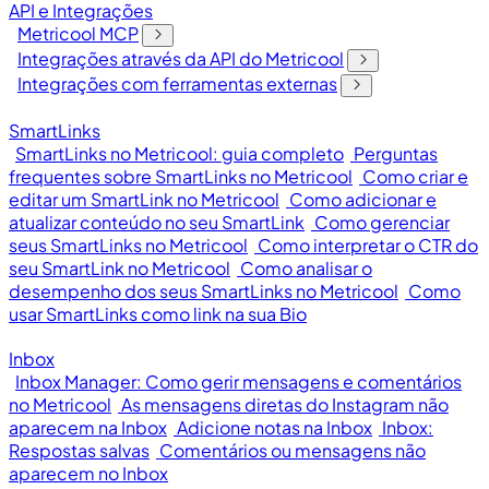
API e Integrações
Metricool MCP
Integrações através da API do Metricool
Integrações com ferramentas externas
SmartLinks
SmartLinks no Metricool: guia completo
Perguntas
frequentes sobre SmartLinks no Metricool
Como criar e
editar um SmartLink no Metricool
Como adicionar e
atualizar conteúdo no seu SmartLink
Como gerenciar
seus SmartLinks no Metricool
Como interpretar o CTR do
seu SmartLink no Metricool
Como analisar o
desempenho dos seus SmartLinks no Metricool
Como
usar SmartLinks como link na sua Bio
Inbox
Inbox Manager: Como gerir mensagens e comentários
no Metricool
As mensagens diretas do Instagram não
aparecem na Inbox
Adicione notas na Inbox
Inbox:
Respostas salvas
Comentários ou mensagens não
aparecem no Inbox