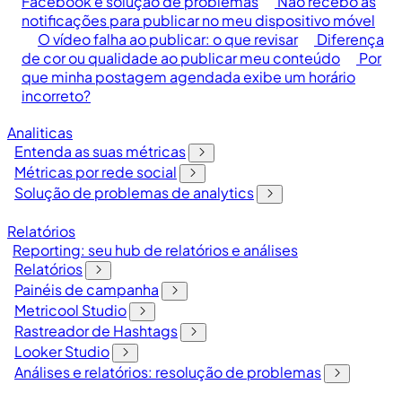
Facebook e solução de problemas
Não recebo as
notificações para publicar no meu dispositivo móvel
O vídeo falha ao publicar: o que revisar
Diferença
de cor ou qualidade ao publicar meu conteúdo
Por
que minha postagem agendada exibe um horário
incorreto?
Analiticas
Entenda as suas métricas
Métricas por rede social
Solução de problemas de analytics
Relatórios
Reporting: seu hub de relatórios e análises
Relatórios
Painéis de campanha
Metricool Studio
Rastreador de Hashtags
Looker Studio
Análises e relatórios: resolução de problemas