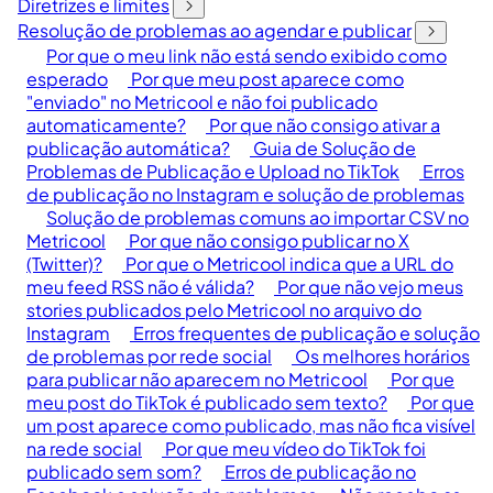
Diretrizes e limites
Resolução de problemas ao agendar e publicar
Por que o meu link não está sendo exibido como
esperado
Por que meu post aparece como
"enviado" no Metricool e não foi publicado
automaticamente?
Por que não consigo ativar a
publicação automática?
Guia de Solução de
Problemas de Publicação e Upload no TikTok
Erros
de publicação no Instagram e solução de problemas
Solução de problemas comuns ao importar CSV no
Metricool
Por que não consigo publicar no X
(Twitter)?
Por que o Metricool indica que a URL do
meu feed RSS não é válida?
Por que não vejo meus
stories publicados pelo Metricool no arquivo do
Instagram
Erros frequentes de publicação e solução
de problemas por rede social
Os melhores horários
para publicar não aparecem no Metricool
Por que
meu post do TikTok é publicado sem texto?
Por que
um post aparece como publicado, mas não fica visível
na rede social
Por que meu vídeo do TikTok foi
publicado sem som?
Erros de publicação no