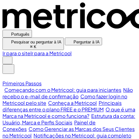
Português
Pesquisar ou perguntar à IA
Perguntar à IA
⌘
K
Ir para o site
Ir para a Metricool
Primeiros Passos
Começando com o Metricool: guia para iniciantes
Não
recebo o e-mail de confirmação
Como fazer login no
Metricool pelo site
Conheça a Metricool
Principais
diferenças entre o plano FREE e o PREMIUM
O que é uma
Marca na Metricool e como funciona?
Estrutura da conta:
Usuário, Marca e Perfis Sociais
Painel de
Conexões
Como Gerenciar as Marcas dos Seus Clientes
no Metricool
Notificações no Metricool: guia completo