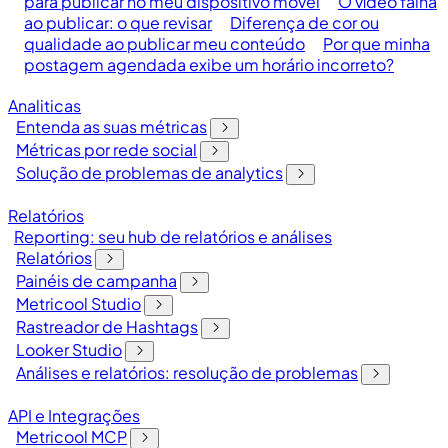
para publicar no meu dispositivo móvel
O vídeo falha
ao publicar: o que revisar
Diferença de cor ou
qualidade ao publicar meu conteúdo
Por que minha
postagem agendada exibe um horário incorreto?
Analiticas
Entenda as suas métricas
Métricas por rede social
Solução de problemas de analytics
Relatórios
Reporting: seu hub de relatórios e análises
Relatórios
Painéis de campanha
Metricool Studio
Rastreador de Hashtags
Looker Studio
Análises e relatórios: resolução de problemas
API e Integrações
Metricool MCP