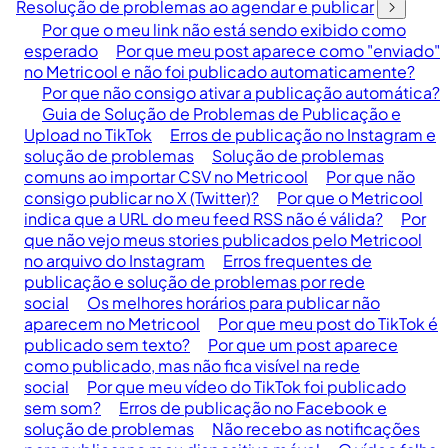
Resolução de problemas ao agendar e publicar
Por que o meu link não está sendo exibido como
esperado
Por que meu post aparece como "enviado"
no Metricool e não foi publicado automaticamente?
Por que não consigo ativar a publicação automática?
Guia de Solução de Problemas de Publicação e
Upload no TikTok
Erros de publicação no Instagram e
solução de problemas
Solução de problemas
comuns ao importar CSV no Metricool
Por que não
consigo publicar no X (Twitter)?
Por que o Metricool
indica que a URL do meu feed RSS não é válida?
Por
que não vejo meus stories publicados pelo Metricool
no arquivo do Instagram
Erros frequentes de
publicação e solução de problemas por rede
social
Os melhores horários para publicar não
aparecem no Metricool
Por que meu post do TikTok é
publicado sem texto?
Por que um post aparece
como publicado, mas não fica visível na rede
social
Por que meu vídeo do TikTok foi publicado
sem som?
Erros de publicação no Facebook e
solução de problemas
Não recebo as notificações