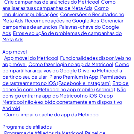
Crie campanhas de anúncios do Metricool
Como
analisar as tuas campanhas de Meta Ads
Como
impulsionar publicações
Conversões e Resultados no
Meta Ads
Recomendações no Google Ads
Gerenciar
campanhas de anúncios
Palavras-chave do Google
Ads
Erros e solução de problemas de campanhas do
Meta Ads
App móvel
App móvel do Metricool
Funcionalidades disponíveis no
app móvel
Como fazer login no app da Metricool
Como
compartilhar arquivos do Google Drive no Metricool a
partir do seu celular
Plano Premium In App
Permissões
de rastreamento no iOS (Facebook e Instagram)
Erro de
conexão com a Metricool no app mobile (Android)
Não
consigo entrar na app do Metricool no iOS
O app
Metricool não é exibido corretamente em dispositivo
Android
Como limpar o cache do app da Metricool
Programa de afiliados
Programa de Afiliados da Metricool
Painel de