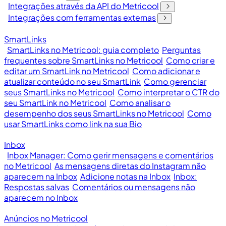
Integrações através da API do Metricool
Integrações com ferramentas externas
SmartLinks
SmartLinks no Metricool: guia completo
Perguntas
frequentes sobre SmartLinks no Metricool
Como criar e
editar um SmartLink no Metricool
Como adicionar e
atualizar conteúdo no seu SmartLink
Como gerenciar
seus SmartLinks no Metricool
Como interpretar o CTR do
seu SmartLink no Metricool
Como analisar o
desempenho dos seus SmartLinks no Metricool
Como
usar SmartLinks como link na sua Bio
Inbox
Inbox Manager: Como gerir mensagens e comentários
no Metricool
As mensagens diretas do Instagram não
aparecem na Inbox
Adicione notas na Inbox
Inbox:
Respostas salvas
Comentários ou mensagens não
aparecem no Inbox
Anúncios no Metricool