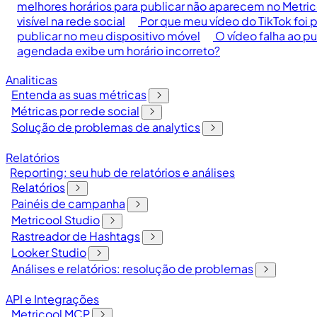
melhores horários para publicar não aparecem no Metric
visível na rede social
Por que meu vídeo do TikTok foi
publicar no meu dispositivo móvel
O vídeo falha ao pu
agendada exibe um horário incorreto?
Analiticas
Entenda as suas métricas
Métricas por rede social
Solução de problemas de analytics
Relatórios
Reporting: seu hub de relatórios e análises
Relatórios
Painéis de campanha
Metricool Studio
Rastreador de Hashtags
Looker Studio
Análises e relatórios: resolução de problemas
API e Integrações
Metricool MCP