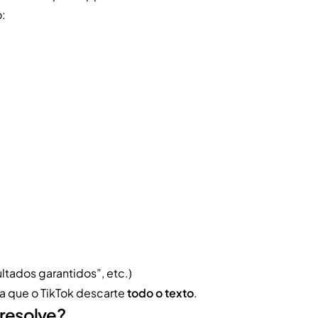
:
ultados garantidos”, etc.)
ra que o TikTok descarte
todo o texto
.
 resolve?