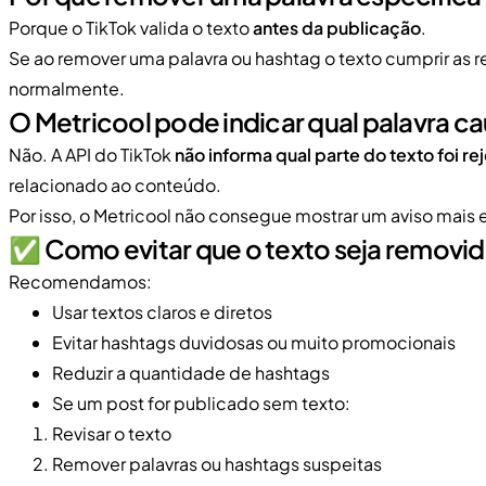
Porque o TikTok valida o texto
antes da publicação
.
Se ao remover uma palavra ou hashtag o texto cumprir as re
normalmente.
O Metricool pode indicar qual palavra c
Não. A API do TikTok
não informa qual parte do texto foi re
relacionado ao conteúdo.
Por isso, o Metricool não consegue mostrar um aviso mais 
✅​ Como evitar que o texto seja removi
Recomendamos:
Usar textos claros e diretos
Evitar hashtags duvidosas ou muito promocionais
Reduzir a quantidade de hashtags
Se um post for publicado sem texto:
Revisar o texto
Remover palavras ou hashtags suspeitas