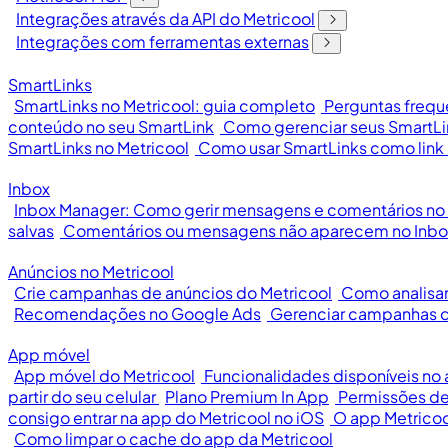
Integrações através da API do Metricool
Integrações com ferramentas externas
SmartLinks
SmartLinks no Metricool: guia completo
Perguntas frequ
conteúdo no seu SmartLink
Como gerenciar seus SmartLi
SmartLinks no Metricool
Como usar SmartLinks como link 
Inbox
Inbox Manager: Como gerir mensagens e comentários no 
salvas
Comentários ou mensagens não aparecem no Inbo
Anúncios no Metricool
Crie campanhas de anúncios do Metricool
Como analisar
Recomendações no Google Ads
Gerenciar campanhas d
App móvel
App móvel do Metricool
Funcionalidades disponíveis no
partir do seu celular
Plano Premium In App
Permissões de
consigo entrar na app do Metricool no iOS
O app Metricoo
Como limpar o cache do app da Metricool