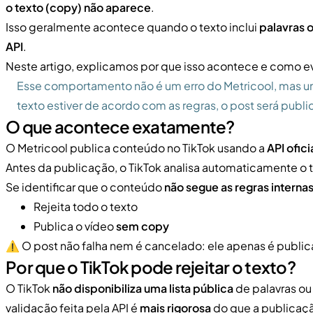
o texto (copy) não aparece
.
Isso geralmente acontece quando o texto inclui
palavras o
API
.
Neste artigo, explicamos por que isso acontece e como ev
Esse comportamento não é um erro do Metricool, mas um
texto estiver de acordo com as regras, o post será pub
O que acontece exatamente?
O Metricool publica conteúdo no TikTok usando a
API ofici
Antes da publicação, o TikTok analisa automaticamente o 
Se identificar que o conteúdo
não segue as regras interna
Rejeita todo o texto
Publica o vídeo
sem copy
⚠️ O post não falha nem é cancelado: ele apenas é publi
Por que o TikTok pode rejeitar o texto?
O TikTok
não disponibiliza uma lista pública
de palavras ou
validação feita pela API é
mais rigorosa
do que a publicaç