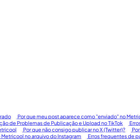
erado
Por que meu post aparece como "enviado" no Metri
ção de Problemas de Publicação e Upload no TikTok
Erro
tricool
Por que não consigo publicar no X (Twitter)?
Por
 Metricool no arquivo do Instagram
Erros frequentes de p