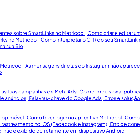
entes sobre SmartLinks no Metricool
Como criar e editar u
nks no Metricool
Como interpretar o CTR do seu SmartLink 
na sua Bio
Metricool
As mensagens diretas do Instagram não aparece
x
 as tuas campanhas de Meta Ads
Como impulsionar publi
e anúncios
Palavras-chave do Google Ads
Erros e soluç
 app móvel
Como fazer login no aplicativo Metricool
Como c
 rastreamento no iOS (Facebook e Instagram)
Erro de cone
l não é exibido corretamente em dispositivo Android