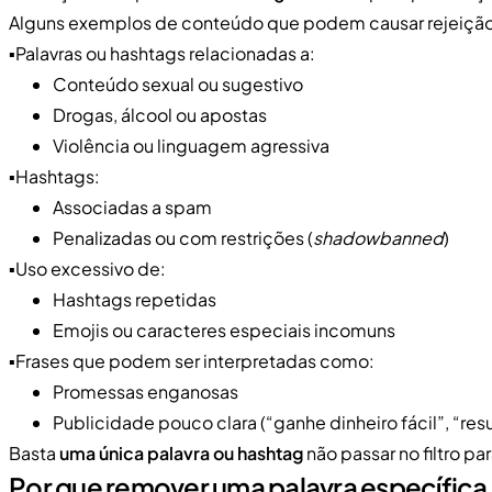
Alguns exemplos de conteúdo que podem causar rejeição
▪️Palavras ou hashtags relacionadas a:
Conteúdo sexual ou sugestivo
Drogas, álcool ou apostas
Violência ou linguagem agressiva
▪️Hashtags:
Associadas a spam
Penalizadas ou com restrições (
shadowbanned
)
▪️Uso excessivo de:
Hashtags repetidas
Emojis ou caracteres especiais incomuns
▪️Frases que podem ser interpretadas como:
Promessas enganosas
Publicidade pouco clara (“ganhe dinheiro fácil”, “res
Basta
uma única palavra ou hashtag
não passar no filtro pa
Por que remover uma palavra específica