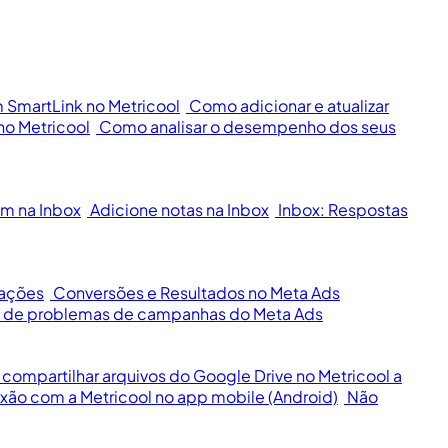
m SmartLink no Metricool
Como adicionar e atualizar
no Metricool
Como analisar o desempenho dos seus
m na Inbox
Adicione notas na Inbox
Inbox: Respostas
cações
Conversões e Resultados no Meta Ads
ão de problemas de campanhas do Meta Ads
ompartilhar arquivos do Google Drive no Metricool a
xão com a Metricool no app mobile (Android)
Não