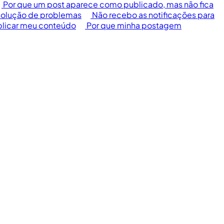
Por que um post aparece como publicado, mas não fica
solução de problemas
Não recebo as notificações para
blicar meu conteúdo
Por que minha postagem