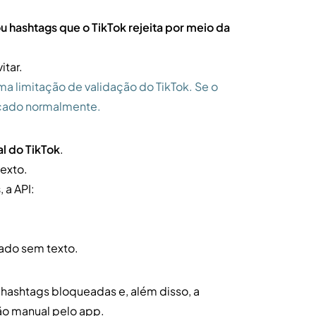
u hashtags que o TikTok rejeita por meio da
itar.
a limitação de validação do TikTok. Se o
licado normalmente.
al do TikTok
.
texto.
s
, a API:
cado sem texto.
 hashtags bloqueadas e, além disso, a
ão manual pelo app.