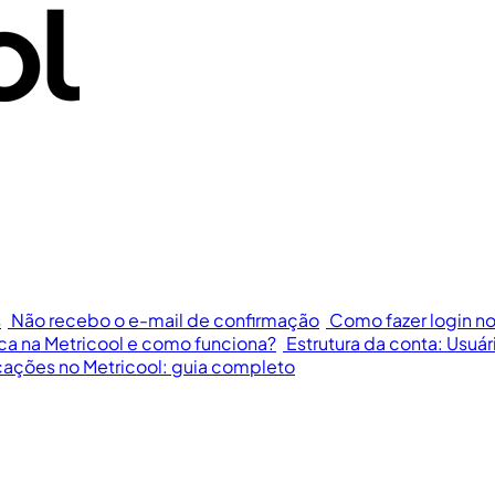
s
Não recebo o e-mail de confirmação
Como fazer login no
ca na Metricool e como funciona?
Estrutura da conta: Usuári
cações no Metricool: guia completo