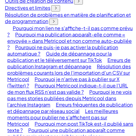
Outils de création de contenu
Directives et limites
Résolution de problèmes en matière de planification et
de programmation
Pourquoi mon lien ne s'affiche-t-il pas comme prévu
?
Pourquoi ma publication apparaît-elle comme «
envoyée » dans Metricool et non comme auto-publiée
?
Pourquoi ne puis-je pas activer la publication
automatique ?
Guide de dépannage pour la
publication et le téléversement sur TikTok
Erreurs de
publication Instagram et dépannage
Résolution des
problèmes courants lors de l’importation d’un CSV sur
Metricool
Pourquoi je n'arrive pas à publier sur X
(Twitter) ?
Pourquoi Metricool indique-t-il que l’URL
de mon flux RSS n’est pas valide ?
Pourquoi je ne vois
pas mes stories publiées depuis Metricool dans
l’archive Instagram
Erreurs fréquentes de publication
et dépannage par réseau social
Les meilleures
moments pour publier ne s’affichent pas sur
Metricool
Pourquoi mon post TikTok est-il publié sans
texte ?
Pourquoi une publication apparaît comme