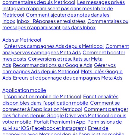
commentaires depuis Metricool
Les messages privés
Instagram n’apparaissent pas dans mes Inbox de
Metricool
Comment ajouter des notes dans les
Inbox
Inbox : Réponses enregistrées
Commentaires ou
messages n’apparaissant pas dans Inbox
Ads sur Metricool
Créer vos campagnes Ads depuis Metricool
Comment
analyser vos campagnes Meta Ads
Comment booster
mes posts
Conversions et résultats sur Meta
Ads
Recommandations sur Google Ads
Gérer vos
campagnes Ads depuis Metricool
Mots-clés Google
Ads
Erreurs et dépannage des campagnes Meta Ads
Application mobile
L’Application mobile de Metricool
Fonctionnalités
disponibles dans l’application mobile
Comment se
connecter à l’application Metricool
Comment partager
des fichiers depuis Google Drive vers Metricool depuis
votre mobile
Forfait Premium In App
Permissions de
suivi sur iOS (Facebook et Instagram)
Erreur de
connexion avec Metricool depuis l’application mobile