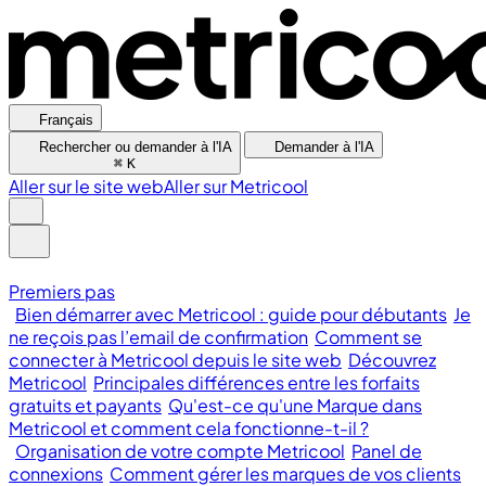
Français
Rechercher ou demander à l'IA
Demander à l'IA
⌘
K
Aller sur le site web
Aller sur Metricool
Premiers pas
Bien démarrer avec Metricool : guide pour débutants
Je
ne reçois pas l’email de confirmation
Comment se
connecter à Metricool depuis le site web
Découvrez
Metricool
Principales différences entre les forfaits
gratuits et payants
Qu'est-ce qu'une Marque dans
Metricool et comment cela fonctionne-t-il ?
Organisation de votre compte Metricool
Panel de
connexions
Comment gérer les marques de vos clients