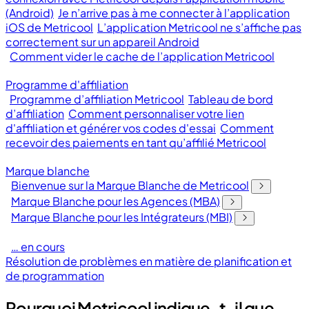
(Android)
Je n’arrive pas à me connecter à l’application
iOS de Metricool
L’application Metricool ne s’affiche pas
correctement sur un appareil Android
Comment vider le cache de l’application Metricool
Programme d'affiliation
Programme d’affiliation Metricool
Tableau de bord
d’affiliation
Comment personnaliser votre lien
d'affiliation et générer vos codes d'essai
Comment
recevoir des paiements en tant qu’affilié Metricool
Marque blanche
Bienvenue sur la Marque Blanche de Metricool
Marque Blanche pour les Agences (MBA)
Marque Blanche pour les Intégrateurs (MBI)
… en cours
Résolution de problèmes en matière de planification et
de programmation
Pourquoi Metricool indique-t-il que