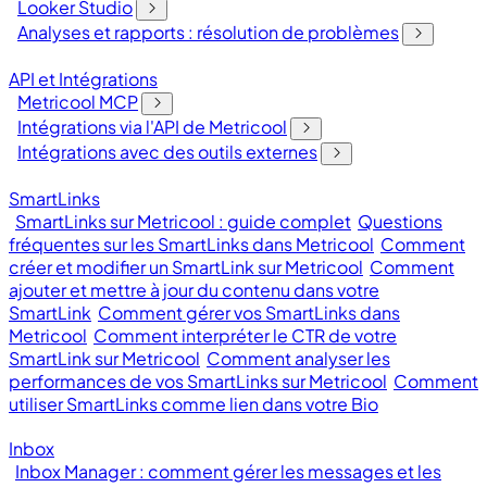
Looker Studio
Analyses et rapports : résolution de problèmes
API et Intégrations
Metricool MCP
Intégrations via l'API de Metricool
Intégrations avec des outils externes
SmartLinks
SmartLinks sur Metricool : guide complet
Questions
fréquentes sur les SmartLinks dans Metricool
Comment
créer et modifier un SmartLink sur Metricool
Comment
ajouter et mettre à jour du contenu dans votre
SmartLink
Comment gérer vos SmartLinks dans
Metricool
Comment interpréter le CTR de votre
SmartLink sur Metricool
Comment analyser les
performances de vos SmartLinks sur Metricool
Comment
utiliser SmartLinks comme lien dans votre Bio
Inbox
Inbox Manager : comment gérer les messages et les