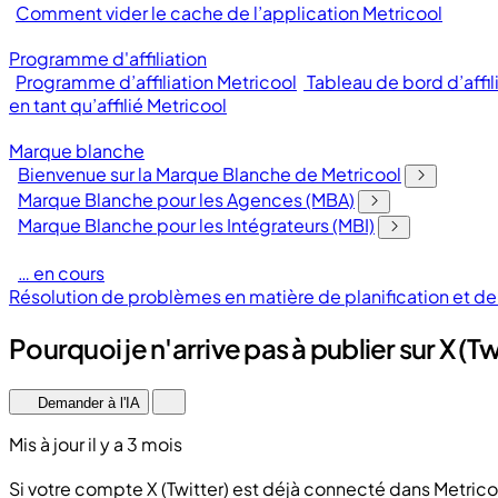
Comment vider le cache de l’application Metricool
Programme d'affiliation
Programme d’affiliation Metricool
Tableau de bord d’affil
en tant qu’affilié Metricool
Marque blanche
Bienvenue sur la Marque Blanche de Metricool
Marque Blanche pour les Agences (MBA)
Marque Blanche pour les Intégrateurs (MBI)
… en cours
Résolution de problèmes en matière de planification et 
Pourquoi je n'arrive pas à publier sur X (Tw
Demander à l'IA
Mis à jour il y a 3 mois
Si votre compte X (Twitter) est déjà connecté dans Metrico