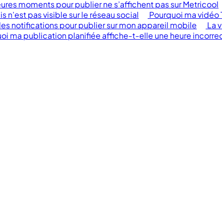
eures moments pour publier ne s’affichent pas sur Metricool
n’est pas visible sur le réseau social
Pourquoi ma vidéo T
 les notifications pour publier sur mon appareil mobile
La v
oi ma publication planifiée affiche-t-elle une heure incorre