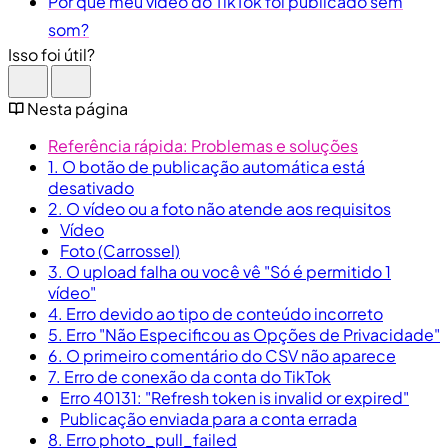
Por que meu vídeo do TikTok foi publicado sem
som?
Isso foi útil?
Nesta página
Referência rápida: Problemas e soluções
1. O botão de publicação automática está
desativado
2. O vídeo ou a foto não atende aos requisitos
Vídeo
Foto (Carrossel)
3. O upload falha ou você vê "Só é permitido 1
vídeo"
4. Erro devido ao tipo de conteúdo incorreto
5. Erro "Não Especificou as Opções de Privacidade"
6. O primeiro comentário do CSV não aparece
7. Erro de conexão da conta do TikTok
Erro 40131: "Refresh token is invalid or expired"
Publicação enviada para a conta errada
8. Erro photo_pull_failed