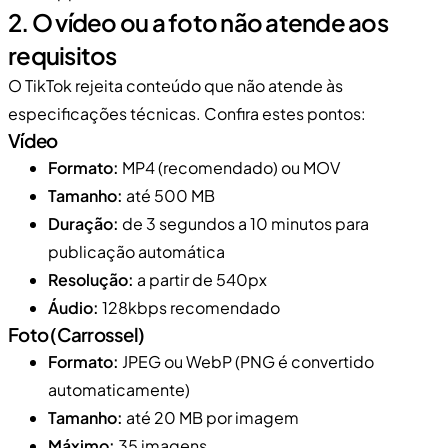
2. O vídeo ou a foto não atende aos
requisitos
O TikTok rejeita conteúdo que não atende às
especificações técnicas. Confira estes pontos:
Vídeo
Formato:
MP4 (recomendado) ou MOV
Tamanho:
até 500 MB
Duração:
de 3 segundos a 10 minutos para
publicação automática
Resolução:
a partir de 540px
Áudio:
128kbps recomendado
Foto (Carrossel)
Formato:
JPEG ou WebP (PNG é convertido
automaticamente)
Tamanho:
até 20 MB por imagem
Máximo:
35 imagens