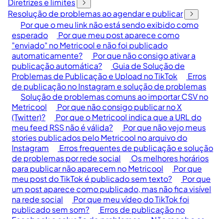
Diretrizes e limites
Resolução de problemas ao agendar e publicar
Por que o meu link não está sendo exibido como
esperado
Por que meu post aparece como
"enviado" no Metricool e não foi publicado
automaticamente?
Por que não consigo ativar a
publicação automática?
Guia de Solução de
Problemas de Publicação e Upload no TikTok
Erros
de publicação no Instagram e solução de problemas
Solução de problemas comuns ao importar CSV no
Metricool
Por que não consigo publicar no X
(Twitter)?
Por que o Metricool indica que a URL do
meu feed RSS não é válida?
Por que não vejo meus
stories publicados pelo Metricool no arquivo do
Instagram
Erros frequentes de publicação e solução
de problemas por rede social
Os melhores horários
para publicar não aparecem no Metricool
Por que
meu post do TikTok é publicado sem texto?
Por que
um post aparece como publicado, mas não fica visível
na rede social
Por que meu vídeo do TikTok foi
publicado sem som?
Erros de publicação no