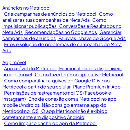
Anúncios no Metricool
Crie campanhas de anúncios do Metricool
Como
analisar as tuas campanhas de Meta Ads
Como
impulsionar publicações
Conversões e Resultados no
Meta Ads
Recomendações no Google Ads
Gerenciar
campanhas de anúncios
Palavras-chave do Google Ads
Erros e solução de problemas de campanhas do Meta
Ads
App móvel
App móvel do Metricool
Funcionalidades disponíveis
no app móvel
Como fazer login no aplicativo Metricool
Como compartilhar arquivos do Google Drive no
Metricool a partir do seu celular
Plano Premium In App
Permissões de rastreamento no iOS (Facebook e
Instagram)
Erro de conexão com a Metricool no app
mobile (Android)
Não consigo entrar na app do
Metricool no iOS
O app Metricool não é exibido
corretamente em dispositivo Android
Como limpar o cache do app da Metricool