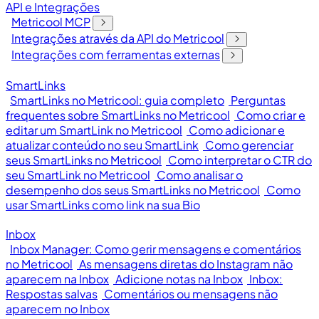
API e Integrações
Metricool MCP
Integrações através da API do Metricool
Integrações com ferramentas externas
SmartLinks
SmartLinks no Metricool: guia completo
Perguntas
frequentes sobre SmartLinks no Metricool
Como criar e
editar um SmartLink no Metricool
Como adicionar e
atualizar conteúdo no seu SmartLink
Como gerenciar
seus SmartLinks no Metricool
Como interpretar o CTR do
seu SmartLink no Metricool
Como analisar o
desempenho dos seus SmartLinks no Metricool
Como
usar SmartLinks como link na sua Bio
Inbox
Inbox Manager: Como gerir mensagens e comentários
no Metricool
As mensagens diretas do Instagram não
aparecem na Inbox
Adicione notas na Inbox
Inbox:
Respostas salvas
Comentários ou mensagens não
aparecem no Inbox