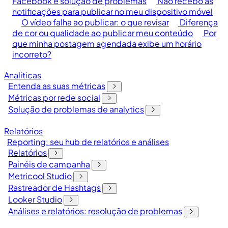
Facebook e solução de problemas
Não recebo as
notificações para publicar no meu dispositivo móvel
O vídeo falha ao publicar: o que revisar
Diferença
de cor ou qualidade ao publicar meu conteúdo
Por
que minha postagem agendada exibe um horário
incorreto?
Analiticas
Entenda as suas métricas
Métricas por rede social
Solução de problemas de analytics
Relatórios
Reporting: seu hub de relatórios e análises
Relatórios
Painéis de campanha
Metricool Studio
Rastreador de Hashtags
Looker Studio
Análises e relatórios: resolução de problemas