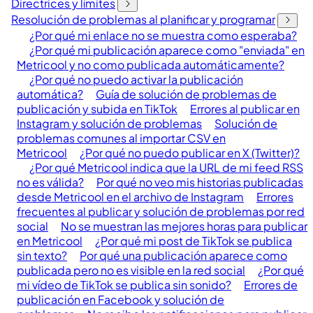
Directrices y límites
Resolución de problemas al planificar y programar
¿Por qué mi enlace no se muestra como esperaba?
¿Por qué mi publicación aparece como "enviada" en
Metricool y no como publicada automáticamente?
¿Por qué no puedo activar la publicación
automática?
Guía de solución de problemas de
publicación y subida en TikTok
Errores al publicar en
Instagram y solución de problemas
Solución de
problemas comunes al importar CSV en
Metricool
¿Por qué no puedo publicar en X (Twitter)?
¿Por qué Metricool indica que la URL de mi feed RSS
no es válida?
Por qué no veo mis historias publicadas
desde Metricool en el archivo de Instagram
Errores
frecuentes al publicar y solución de problemas por red
social
No se muestran las mejores horas para publicar
en Metricool
¿Por qué mi post de TikTok se publica
sin texto?
Por qué una publicación aparece como
publicada pero no es visible en la red social
¿Por qué
mi vídeo de TikTok se publica sin sonido?
Errores de
publicación en Facebook y solución de