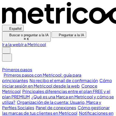
Español
Buscar o preguntar a la IA
Preguntar a la IA
⌘
K
Ir a la web
Ir a Metricool
Primeros pasos
Primeros pasos con Metricool: guía para
principiantes
No recibo el email de confirmación
Cómo
iniciar sesión en Metricool desde la web
Conoce
Metricool
Principales diferencias entre el plan FREE y el
plan PREMIUM
¿Qué es una Marca en Metricool y cómo se
utiliza?
Organización de la cuenta: Usuario, Marca y
Perfiles Sociales
Panel de conexiones
Cómo gestionar
las marcas de tus clientes en Metricool
Notificaciones en