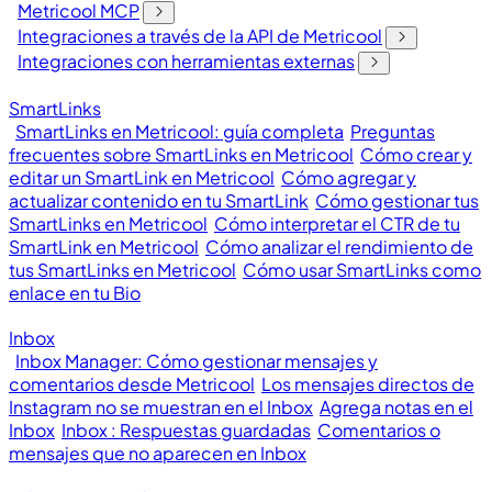
Metricool MCP
Integraciones a través de la API de Metricool
Integraciones con herramientas externas
SmartLinks
SmartLinks en Metricool: guía completa
Preguntas
frecuentes sobre SmartLinks en Metricool
Cómo crear y
editar un SmartLink en Metricool
Cómo agregar y
actualizar contenido en tu SmartLink
Cómo gestionar tus
SmartLinks en Metricool
Cómo interpretar el CTR de tu
SmartLink en Metricool
Cómo analizar el rendimiento de
tus SmartLinks en Metricool
Cómo usar SmartLinks como
enlace en tu Bio
Inbox
Inbox Manager: Cómo gestionar mensajes y
comentarios desde Metricool
Los mensajes directos de
Instagram no se muestran en el Inbox
Agrega notas en el
Inbox
Inbox : Respuestas guardadas
Comentarios o
mensajes que no aparecen en Inbox