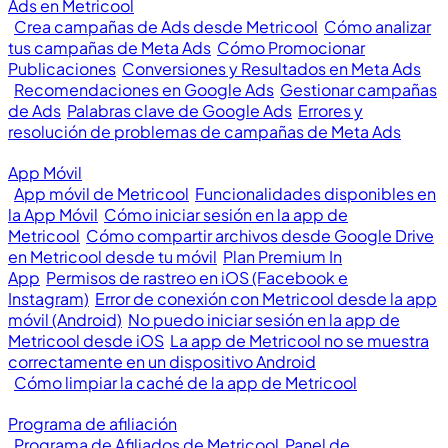
Ads en Metricool
Crea campañas de Ads desde Metricool
Cómo analizar
tus campañas de Meta Ads
Cómo Promocionar
Publicaciones
Conversiones y Resultados en Meta Ads
Recomendaciones en Google Ads
Gestionar campañas
de Ads
Palabras clave de Google Ads
Errores y
resolución de problemas de campañas de Meta Ads
App Móvil
App móvil de Metricool
Funcionalidades disponibles en
la App Móvil
Cómo iniciar sesión en la app de
Metricool
Cómo compartir archivos desde Google Drive
en Metricool desde tu móvil
Plan Premium In
App
Permisos de rastreo en iOS (Facebook e
Instagram)
Error de conexión con Metricool desde la app
móvil (Android)
No puedo iniciar sesión en la app de
Metricool desde iOS
La app de Metricool no se muestra
correctamente en un dispositivo Android
Cómo limpiar la caché de la app de Metricool
Programa de afiliación
Programa de Afiliados de Metricool
Panel de