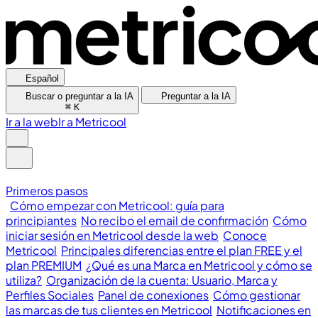
Español
Buscar o preguntar a la IA
Preguntar a la IA
⌘
K
Ir a la web
Ir a Metricool
Primeros pasos
Cómo empezar con Metricool: guía para
principiantes
No recibo el email de confirmación
Cómo
iniciar sesión en Metricool desde la web
Conoce
Metricool
Principales diferencias entre el plan FREE y el
plan PREMIUM
¿Qué es una Marca en Metricool y cómo se
utiliza?
Organización de la cuenta: Usuario, Marca y
Perfiles Sociales
Panel de conexiones
Cómo gestionar
las marcas de tus clientes en Metricool
Notificaciones en