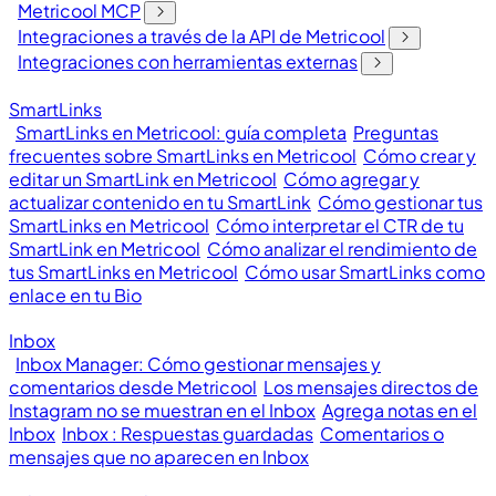
Metricool MCP
Integraciones a través de la API de Metricool
Integraciones con herramientas externas
SmartLinks
SmartLinks en Metricool: guía completa
Preguntas
frecuentes sobre SmartLinks en Metricool
Cómo crear y
editar un SmartLink en Metricool
Cómo agregar y
actualizar contenido en tu SmartLink
Cómo gestionar tus
SmartLinks en Metricool
Cómo interpretar el CTR de tu
SmartLink en Metricool
Cómo analizar el rendimiento de
tus SmartLinks en Metricool
Cómo usar SmartLinks como
enlace en tu Bio
Inbox
Inbox Manager: Cómo gestionar mensajes y
comentarios desde Metricool
Los mensajes directos de
Instagram no se muestran en el Inbox
Agrega notas en el
Inbox
Inbox : Respuestas guardadas
Comentarios o
mensajes que no aparecen en Inbox