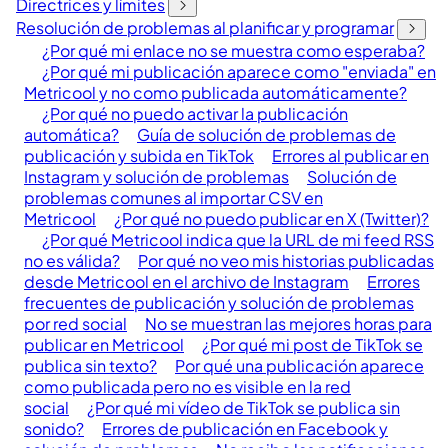
Directrices y límites
Resolución de problemas al planificar y programar
¿Por qué mi enlace no se muestra como esperaba?
¿Por qué mi publicación aparece como "enviada" en
Metricool y no como publicada automáticamente?
¿Por qué no puedo activar la publicación
automática?
Guía de solución de problemas de
publicación y subida en TikTok
Errores al publicar en
Instagram y solución de problemas
Solución de
problemas comunes al importar CSV en
Metricool
¿Por qué no puedo publicar en X (Twitter)?
¿Por qué Metricool indica que la URL de mi feed RSS
no es válida?
Por qué no veo mis historias publicadas
desde Metricool en el archivo de Instagram
Errores
frecuentes de publicación y solución de problemas
por red social
No se muestran las mejores horas para
publicar en Metricool
¿Por qué mi post de TikTok se
publica sin texto?
Por qué una publicación aparece
como publicada pero no es visible en la red
social
¿Por qué mi vídeo de TikTok se publica sin
sonido?
Errores de publicación en Facebook y