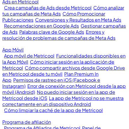
Ads en Metricool
Crea campañas de Ads desde Metricool
Cómo analizar
tus campañas de Meta Ads
Cómo Promocionar
Publicaciones
Conversiones y Resultados en Meta Ads
Recomendaciones en Google Ads
Gestionar campañas
de Ads
Palabras clave de Google Ads
Errores y
resolución de problemas de campañas de Meta Ads
App Móvil
App móvil de Metricool
Funcionalidades disponibles en
la App Móvil
Cómo iniciar sesión en la aplicación de
Metricool
Cómo compartir archivos desde Google Drive
en Metricool desde tu móvil
Plan Premium In
App
Permisos de rastreo en iOS (Facebook e
Instagram)
Error de conexión con Metricool desde la app
móvil (Android)
No puedo iniciar sesión en la app de
Metricool desde iOS
La app de Metricool no se muestra
correctamente en un dispositivo Android
Cómo limpiar la caché de la app de Metricool
Programa de afiliación
Programa de Afiliados de Metricool
Panel de