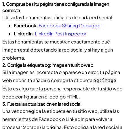
1. Comprueba si tu página tiene configurada la imagen
correcta
Utiliza las herramientas oficiales de cada red social:
Facebook
:
Facebook Sharing Debugger
LinkedIn
:
LinkedIn Post Inspector
Estas herramientas te muestran exactamente qué
imagen está detectando la red social y si hay algún
problema.
2. Corrige la etiqueta og:image en tu sitio web
Si la imagen es incorrecta o aparece un error, tu página
web necesita añadir o corregir la etiqueta
.
og:image
Esto es algo que la persona responsable de tu sitio web
debe configurar en el código HTML.
3. Fuerza la actualización en la red social
Una vez corregida la etiqueta en tu sitio web, utiliza las
herramientas de Facebook o LinkedIn para volver a
procesar (scrape) la página. Esto obliga a la red social a