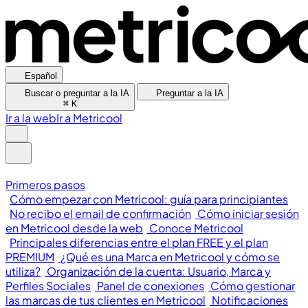
Español
Buscar o preguntar a la IA
Preguntar a la IA
⌘
K
Ir a la web
Ir a Metricool
Primeros pasos
Cómo empezar con Metricool: guía para principiantes
No recibo el email de confirmación
Cómo iniciar sesión
en Metricool desde la web
Conoce Metricool
Principales diferencias entre el plan FREE y el plan
PREMIUM
¿Qué es una Marca en Metricool y cómo se
utiliza?
Organización de la cuenta: Usuario, Marca y
Perfiles Sociales
Panel de conexiones
Cómo gestionar
las marcas de tus clientes en Metricool
Notificaciones