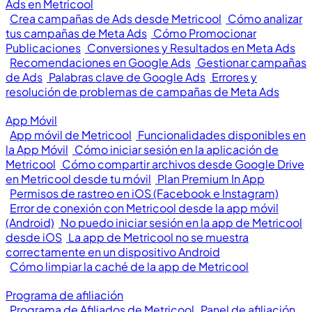
Ads en Metricool
Crea campañas de Ads desde Metricool
Cómo analizar
tus campañas de Meta Ads
Cómo Promocionar
Publicaciones
Conversiones y Resultados en Meta Ads
Recomendaciones en Google Ads
Gestionar campañas
de Ads
Palabras clave de Google Ads
Errores y
resolución de problemas de campañas de Meta Ads
App Móvil
App móvil de Metricool
Funcionalidades disponibles en
la App Móvil
Cómo iniciar sesión en la aplicación de
Metricool
Cómo compartir archivos desde Google Drive
en Metricool desde tu móvil
Plan Premium In App
Permisos de rastreo en iOS (Facebook e Instagram)
Error de conexión con Metricool desde la app móvil
(Android)
No puedo iniciar sesión en la app de Metricool
desde iOS
La app de Metricool no se muestra
correctamente en un dispositivo Android
Cómo limpiar la caché de la app de Metricool
Programa de afiliación
Programa de Afiliados de Metricool
Panel de afiliación