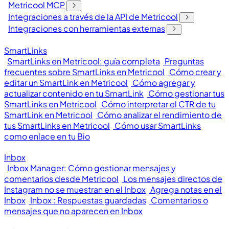
Metricool MCP
Integraciones a través de la API de Metricool
Integraciones con herramientas externas
SmartLinks
SmartLinks en Metricool: guía completa
Preguntas
frecuentes sobre SmartLinks en Metricool
Cómo crear y
editar un SmartLink en Metricool
Cómo agregar y
actualizar contenido en tu SmartLink
Cómo gestionar tus
SmartLinks en Metricool
Cómo interpretar el CTR de tu
SmartLink en Metricool
Cómo analizar el rendimiento de
tus SmartLinks en Metricool
Cómo usar SmartLinks
como enlace en tu Bio
Inbox
Inbox Manager: Cómo gestionar mensajes y
comentarios desde Metricool
Los mensajes directos de
Instagram no se muestran en el Inbox
Agrega notas en el
Inbox
Inbox : Respuestas guardadas
Comentarios o
mensajes que no aparecen en Inbox