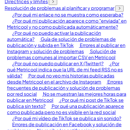
Directrices y límites
Resolución de problemas al planificar y programar
¿Por qué mi enlace no se muestra como esperaba?
¿Por qué mi publicación aparece como "enviada" en
Metricool y no como publicada automáticamente?
¿Por qué no puedo activar la publicación
automática?
Guía de solución de problemas de
publicación y subida en TikTok
Errores al publicar en
Instagram y solución de problemas
Solución de
problemas comunes al importar CSV en Metricool
¿Por qué no puedo publicar en X (Twitter)?
¿Por
qué Metricool indica que la URL de mi feed RSS no es
válida?
Por qué no veo mis historias publicadas
desde Metricool en el archivo de Instagram
Errores
frecuentes de publicación y solución de problemas
por red social
No se muestran las mejores horas para
publicar en Metricool
¿Por qué mi post de TikTok se
publica sin texto?
Por qué una publicación aparece
como publicada pero no es visible en la red social
¿Por qué mi vídeo de TikTok se publica sin sonido?
Errores de publicación en Facebook y solución de