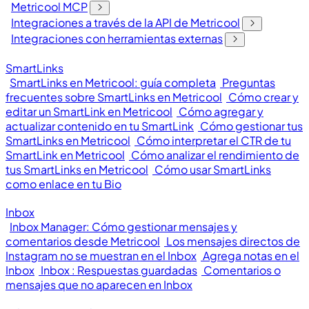
Metricool MCP
Integraciones a través de la API de Metricool
Integraciones con herramientas externas
SmartLinks
SmartLinks en Metricool: guía completa
Preguntas
frecuentes sobre SmartLinks en Metricool
Cómo crear y
editar un SmartLink en Metricool
Cómo agregar y
actualizar contenido en tu SmartLink
Cómo gestionar tus
SmartLinks en Metricool
Cómo interpretar el CTR de tu
SmartLink en Metricool
Cómo analizar el rendimiento de
tus SmartLinks en Metricool
Cómo usar SmartLinks
como enlace en tu Bio
Inbox
Inbox Manager: Cómo gestionar mensajes y
comentarios desde Metricool
Los mensajes directos de
Instagram no se muestran en el Inbox
Agrega notas en el
Inbox
Inbox : Respuestas guardadas
Comentarios o
mensajes que no aparecen en Inbox