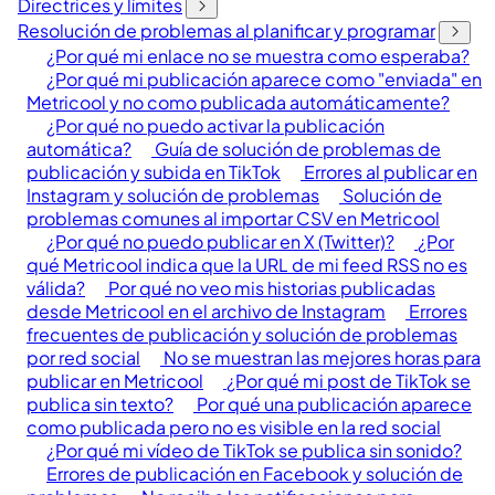
Directrices y límites
Resolución de problemas al planificar y programar
¿Por qué mi enlace no se muestra como esperaba?
¿Por qué mi publicación aparece como "enviada" en
Metricool y no como publicada automáticamente?
¿Por qué no puedo activar la publicación
automática?
Guía de solución de problemas de
publicación y subida en TikTok
Errores al publicar en
Instagram y solución de problemas
Solución de
problemas comunes al importar CSV en Metricool
¿Por qué no puedo publicar en X (Twitter)?
¿Por
qué Metricool indica que la URL de mi feed RSS no es
válida?
Por qué no veo mis historias publicadas
desde Metricool en el archivo de Instagram
Errores
frecuentes de publicación y solución de problemas
por red social
No se muestran las mejores horas para
publicar en Metricool
¿Por qué mi post de TikTok se
publica sin texto?
Por qué una publicación aparece
como publicada pero no es visible en la red social
¿Por qué mi vídeo de TikTok se publica sin sonido?
Errores de publicación en Facebook y solución de