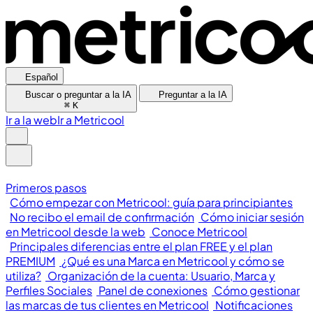
Español
Buscar o preguntar a la IA
Preguntar a la IA
⌘
K
Ir a la web
Ir a Metricool
Primeros pasos
Cómo empezar con Metricool: guía para principiantes
No recibo el email de confirmación
Cómo iniciar sesión
en Metricool desde la web
Conoce Metricool
Principales diferencias entre el plan FREE y el plan
PREMIUM
¿Qué es una Marca en Metricool y cómo se
utiliza?
Organización de la cuenta: Usuario, Marca y
Perfiles Sociales
Panel de conexiones
Cómo gestionar
las marcas de tus clientes en Metricool
Notificaciones