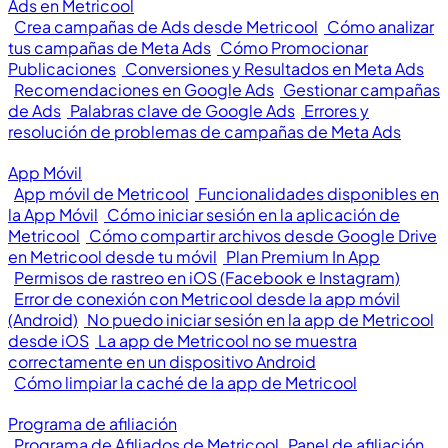
Ads en Metricool
Crea campañas de Ads desde Metricool
Cómo analizar
tus campañas de Meta Ads
Cómo Promocionar
Publicaciones
Conversiones y Resultados en Meta Ads
Recomendaciones en Google Ads
Gestionar campañas
de Ads
Palabras clave de Google Ads
Errores y
resolución de problemas de campañas de Meta Ads
App Móvil
App móvil de Metricool
Funcionalidades disponibles en
la App Móvil
Cómo iniciar sesión en la aplicación de
Metricool
Cómo compartir archivos desde Google Drive
en Metricool desde tu móvil
Plan Premium In App
Permisos de rastreo en iOS (Facebook e Instagram)
Error de conexión con Metricool desde la app móvil
(Android)
No puedo iniciar sesión en la app de Metricool
desde iOS
La app de Metricool no se muestra
correctamente en un dispositivo Android
Cómo limpiar la caché de la app de Metricool
Programa de afiliación
Programa de Afiliados de Metricool
Panel de afiliación